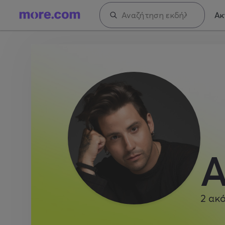
Ακ
Α
2
ακό