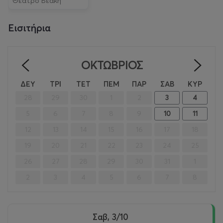
Θέατρο Βεάκη
Εισιτήρια
ΟΚΤΏΒΡΙΟΣ
<
>
ΔΕΥ
ΤΡΙ
ΤΕΤ
ΠΕΜ
ΠΑΡ
ΣΑΒ
ΚΥΡ
28
29
30
1
2
3
4
5
6
7
8
9
10
11
12
13
14
15
16
17
18
19
20
21
22
23
24
25
26
27
28
29
30
31
1
2
3
4
5
6
7
8
Σαβ, 3/10