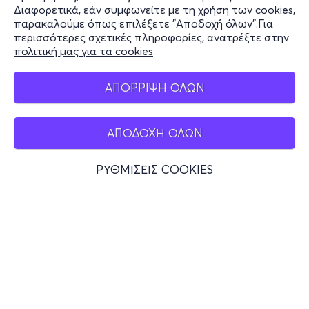
Διαφορετικά, εάν συμφωνείτε με τη χρήση των cookies,
Stay Connected
παρακαλούμε όπως επιλέξετε "Αποδοχή όλων".Για
περισσότερες σχετικές πληροφορίες, ανατρέξτε στην
πολιτική μας για τα cookies
.
Mobile app
ΑΠΟΡΡΙΨΗ ΟΛΩΝ
ΑΠΟΔΟΧΗ ΟΛΩΝ
Ελλάδα
Τηλεφωνικές κρατήσεις
ΡΥΘΜΙΣΕΙΣ COOKIES
+30 2117700000
Δευ - Παρ 10:00 - 18:00
Φυσικά σημεία