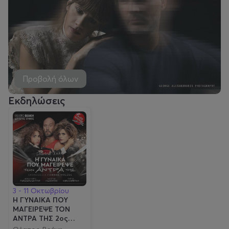
Προβολή όλων
Εκδηλώσεις
3 - 11 Οκτωβρίου
Η ΓΥΝΑΙΚΑ ΠΟΥ
ΜΑΓΕΙΡΕΨΕ ΤΟΝ
ΑΝΤΡΑ ΤΗΣ 2ος
χρόνος