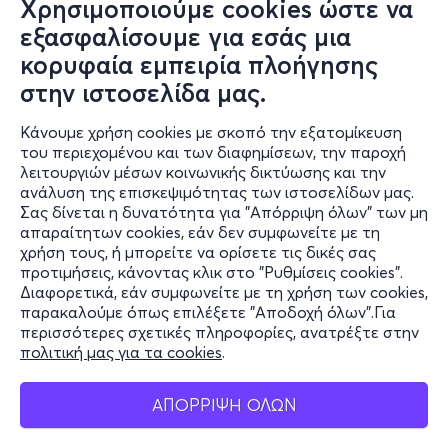
Χρησιμοποιούμε cookies ώστε να
εξασφαλίσουμε για εσάς μια
κορυφαία εμπειρία πλοήγησης
στην ιστοσελίδα μας.
Κάνουμε χρήση cookies με σκοπό την εξατομίκευση
του περιεχομένου και των διαφημίσεων, την παροχή
λειτουργιών μέσων κοινωνικής δικτύωσης και την
ανάλυση της επισκεψιμότητας των ιστοσελίδων μας.
Σας δίνεται η δυνατότητα για "Απόρριψη όλων" των μη
Πληροφορίες
απαραίτητων cookies, εάν δεν συμφωνείτε με τη
χρήση τους, ή μπορείτε να ορίσετε τις δικές σας
Υποστήριξη
προτιμήσεις, κάνοντας κλικ στο "Ρυθμίσεις cookies".
Διαφορετικά, εάν συμφωνείτε με τη χρήση των cookies,
Stay Connected
παρακαλούμε όπως επιλέξετε "Αποδοχή όλων".Για
περισσότερες σχετικές πληροφορίες, ανατρέξτε στην
πολιτική μας για τα cookies
.
Mobile app
ΑΠΟΡΡΙΨΗ ΟΛΩΝ