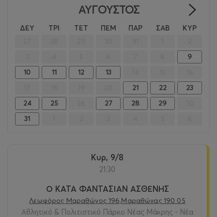
ΑΎΓΟΥΣΤΟΣ
>
ΔΕΥ
ΤΡΙ
ΤΕΤ
ΠΕΜ
ΠΑΡ
ΣΑΒ
ΚΥΡ
27
28
29
30
31
1
2
3
4
5
6
7
8
9
10
11
12
13
14
15
16
17
18
19
20
21
22
23
24
25
26
27
28
29
30
31
1
2
3
4
5
6
Κυρ, 9/8
21:30
Ο ΚΑΤΑ ΦΑΝΤΑΣΙΑΝ ΑΣΘΕΝΗΣ
Λεωφόρος Μαραθώνος 196,Μαραθώνας 190 05
Αθλητικό & Πολιτιστικό Πάρκο Νέας Μάκρης - Νέα