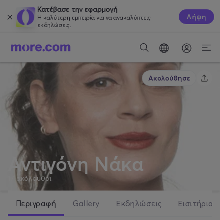
Κατέβασε την εφαρμογή
Λήψη
Η καλύτερη εμπειρία για να ανακαλύπτεις
εκδηλώσεις.
Ακολούθησε
Αντιγόνη Νάκα
17
ακόλουθοι
Περιγραφή
Gallery
Εκδηλώσεις
Εισιτήρια