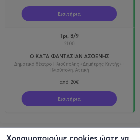
Εισιτήρια
Τρι, 8/9
21:00
Ο ΚΑΤΑ ΦΑΝΤΑΣΙΑΝ ΑΣΘΕΝΗΣ
Δημοτικό θέατρο Ηλιούπολης «Δημήτρης Κιντής» -
Ηλιούπολη, Αττική
από
20€
Εισιτήρια
Χρησιμοποιούμε cookies ώστε να