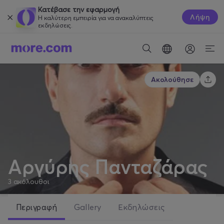
Κατέβασε την εφαρμογή
Λήψη
Η καλύτερη εμπειρία για να ανακαλύπτεις
εκδηλώσεις.
Ακολούθησε
Αργύρης Πανταζάρας
3
ακόλουθοι
Περιγραφή
Gallery
Εκδηλώσεις