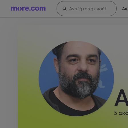
Ακ
Α
5
ακό