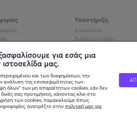
φορίες
Υποστήριξη
εργασίας
Επικοινωνία
σία
Συχνές ερωτήσεις
ήσης
Πράξη για τις ψηφιακές
Υπηρεσίες
ξασφαλίσουμε για εσάς μια
ή απορρήτου
Σύνδεση reseller
 ιστοσελίδα μας.
σημείωση
 κοινότητας
περιεχομένου και των διαφημίσεων, την
ΑΠ
ην ανάλυση της επισκεψιμότητας των
ιψη όλων" των μη απαραίτητων cookies, εάν δεν
κά στοιχεία
 δικές σας προτιμήσεις, κάνοντας κλικ στο
ς Εταιρείας
η χρήση των cookies, παρακαλούμε όπως
Διαφάνειας
πληροφορίες, ανατρέξτε στην
πολιτική μας για
ς cookies
© 2026 more.com