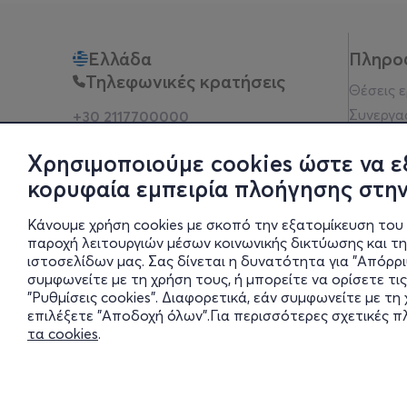
Ελλάδα
Πληρο
Τηλεφωνικές κρατήσεις
Θέσεις 
Συνεργα
+30 2117700000
Δευ - Παρ 10:00 - 18:00
Όροι χρ
Φυσικά σημεία
Χρησιμοποιούμε cookies ώστε να ε
Πολιτικ
κορυφαία εμπειρία πλοήγησης στην
Νομική 
Οδηγίες
Κάνουμε χρήση cookies με σκοπό την εξατομίκευση του 
Blog
παροχή λειτουργιών μέσων κοινωνικής δικτύωσης και τ
ιστοσελίδων μας. Σας δίνεται η δυνατότητα για "Απόρρ
Οικονομι
συμφωνείτε με τη χρήση τους, ή μπορείτε να ορίσετε τις
Πολιτικέ
"Ρυθμίσεις cookies". Διαφορετικά, εάν συμφωνείτε με τ
Έκθεση 
επιλέξετε "Αποδοχή όλων".Για περισσότερες σχετικές 
τα cookies
.
Ρυθμίσει