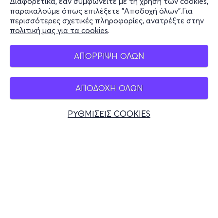
Διαφορετικά, εάν συμφωνείτε με τη χρήση των cookies,
Stay Connected
παρακαλούμε όπως επιλέξετε "Αποδοχή όλων".Για
περισσότερες σχετικές πληροφορίες, ανατρέξτε στην
πολιτική μας για τα cookies
.
Mobile app
ΑΠΟΡΡΙΨΗ ΟΛΩΝ
ΑΠΟΔΟΧΗ ΟΛΩΝ
Ελλάδα
Τηλεφωνικές κρατήσεις
ΡΥΘΜΙΣΕΙΣ COOKIES
+30 2117700000
Δευ - Παρ 10:00 - 18:00
Φυσικά σημεία