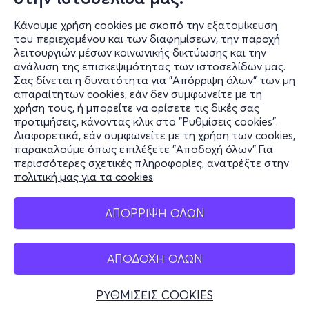
Κάνουμε χρήση cookies με σκοπό την εξατομίκευση
του περιεχομένου και των διαφημίσεων, την παροχή
λειτουργιών μέσων κοινωνικής δικτύωσης και την
ανάλυση της επισκεψιμότητας των ιστοσελίδων μας.
Σας δίνεται η δυνατότητα για "Απόρριψη όλων" των μη
Πληροφορίες
απαραίτητων cookies, εάν δεν συμφωνείτε με τη
χρήση τους, ή μπορείτε να ορίσετε τις δικές σας
Υποστήριξη
προτιμήσεις, κάνοντας κλικ στο "Ρυθμίσεις cookies".
Διαφορετικά, εάν συμφωνείτε με τη χρήση των cookies,
Stay Connected
παρακαλούμε όπως επιλέξετε "Αποδοχή όλων".Για
περισσότερες σχετικές πληροφορίες, ανατρέξτε στην
πολιτική μας για τα cookies
.
Mobile app
ΑΠΟΡΡΙΨΗ ΟΛΩΝ
ΑΠΟΔΟΧΗ ΟΛΩΝ
Ελλάδα
Τηλεφωνικές κρατήσεις
ΡΥΘΜΙΣΕΙΣ COOKIES