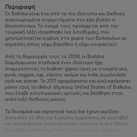
Περιγραφή
Οι Baildsa είναι ένα από τα πιο ιδιότυπα και διεθνώς
αναγνωρισμένα συγκροτήματα που έχει βγάλει η
Θεσσαλονίκη. Το όνομά τους προέρχεται από την
τουρκική λέξη «bayılmak» (να λιποθυμάς), που
χρησιμοποιείται ευρέως στα χωριά των Βαλκανίων με
σημασίες όπως «έχω βαρεθεί» ή «έχω κουραστεί».
Από τη δημιουργία τους το 2008, οι Baildsa
διαμόρφωσαν σταδιακά έναν ιδιαίτερο ήχο,
αναμιγνύοντας το balkan-gypsy ύφος με στοιχεία ska,
punk, reggae, rap, electro, ακόμα και indie, psychedelic
rock και stoner. Το 2011 ηχογράφησαν και κυκλοφόρησαν
μόνοι τους το debut άλμπουμ United States of Balkans,
που έλαβε εντυπωσιακές κριτικές και βοήθησε στην
ανάπτυξη διεθνούς κοινού.
Τα δυναμικά και εκρηκτικά τους live έχουν κερδίσει
συναυλίες σε όλη την Ευρώπη, εμφανίσεις σε φεστιβάλ
και opening acts για καλλιτέχνες όπως οι Kultur Shock,
New Model Army και Manu Chao. Από την αρχή της
καριέρας τους, οι Baildsa τάσσονται ενεργά υπέρ της