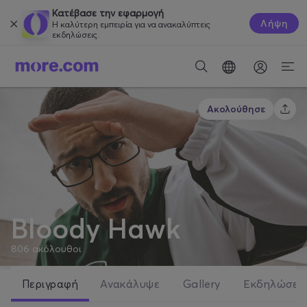
Κατέβασε την εφαρμογή
Λήψη
Η καλύτερη εμπειρία για να ανακαλύπτεις
εκδηλώσεις.
Ακολούθησε
Bloody Hawk
806
ακόλουθοι
Περιγραφή
Ανακάλυψε
Gallery
Εκδηλώσει