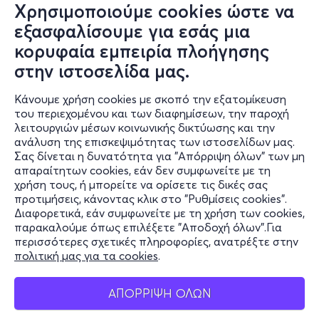
Χρησιμοποιούμε cookies ώστε να
εξασφαλίσουμε για εσάς μια
κορυφαία εμπειρία πλοήγησης
στην ιστοσελίδα μας.
Κάνουμε χρήση cookies με σκοπό την εξατομίκευση
του περιεχομένου και των διαφημίσεων, την παροχή
λειτουργιών μέσων κοινωνικής δικτύωσης και την
ανάλυση της επισκεψιμότητας των ιστοσελίδων μας.
Σας δίνεται η δυνατότητα για "Απόρριψη όλων" των μη
Πληροφορίες
απαραίτητων cookies, εάν δεν συμφωνείτε με τη
χρήση τους, ή μπορείτε να ορίσετε τις δικές σας
Υποστήριξη
προτιμήσεις, κάνοντας κλικ στο "Ρυθμίσεις cookies".
Διαφορετικά, εάν συμφωνείτε με τη χρήση των cookies,
Stay Connected
παρακαλούμε όπως επιλέξετε "Αποδοχή όλων".Για
περισσότερες σχετικές πληροφορίες, ανατρέξτε στην
πολιτική μας για τα cookies
.
Mobile app
ΑΠΟΡΡΙΨΗ ΟΛΩΝ