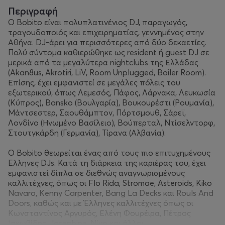
Περιγραφή
Ο Bobito είναι πολυπλατινένιος DJ, παραγωγός,
τραγουδοποιός και επιχειρηματίας, γεννημένος στην
Αθήνα. DJ-άρει για περισσότερες από δύο δεκαετίες.
Πολύ σύντομα καθιερώθηκε ως resident ή guest DJ σε
μερικά από τα μεγαλύτερα nightclubs της Ελλάδας
(Akan8us, Akrotiri, LiV, Room Unplugged, Boiler Room).
Επίσης, έχει εμφανιστεί σε μεγάλες πόλεις του
εξωτερικού, όπως Λεμεσός, Πάφος, Λάρνακα, Λευκωσία
(Κύπρος), Bansko (Βουλγαρία), Βουκουρέστι (Ρουμανία),
Μάντσεστερ, Σαουθάμπτον, Πόρτσμουθ, Σάρεϊ,
Λονδίνο (Ηνωμένο Βασίλειο), Βούπερταλ, Ντίσελντορφ,
Στουτγκάρδη (Γερμανία), Τίρανα (Αλβανία).
Ο Bobito θεωρείται ένας από τους πιο επιτυχημένους
Έλληνες DJs. Κατά τη διάρκεια της καριέρας του, έχει
εμφανιστεί δίπλα σε διεθνώς αναγνωρισμένους
καλλιτέχνες, όπως οι Flo Rida, Stromae, Asteroids, Kiko
Navaro, Kenny Carpenter, Bang La Decks και Rouls And
Doors, καθώς και με Έλληνες καλλιτέχνες όπως οι
Κωνσταντίνος Αργυρός, Ελένη Φουρέιρα, Πέτρος
Ιακωβίδης, Josephine, Νίνο και άλλοι.