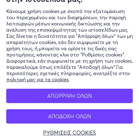
Κάνουμε χρήση cookies με σκοπό την εξατομίκευση
του περιεχομένου και των διαφημίσεων, την παροχή
λειτουργιών μέσων κοινωνικής δικτύωσης και την
ανάλυση της επισκεψιμότητας των ιστοσελίδων μας.
Σας δίνεται η δυνατότητα για "Απόρριψη όλων" των μη
Πληροφορίες
απαραίτητων cookies, εάν δεν συμφωνείτε με τη
χρήση τους, ή μπορείτε να ορίσετε τις δικές σας
Υποστήριξη
προτιμήσεις, κάνοντας κλικ στο "Ρυθμίσεις cookies".
Διαφορετικά, εάν συμφωνείτε με τη χρήση των cookies,
Stay Connected
παρακαλούμε όπως επιλέξετε "Αποδοχή όλων".Για
περισσότερες σχετικές πληροφορίες, ανατρέξτε στην
πολιτική μας για τα cookies
.
Mobile app
ΑΠΟΡΡΙΨΗ ΟΛΩΝ
ΑΠΟΔΟΧΗ ΟΛΩΝ
Ελλάδα
Τηλεφωνικές κρατήσεις
ΡΥΘΜΙΣΕΙΣ COOKIES