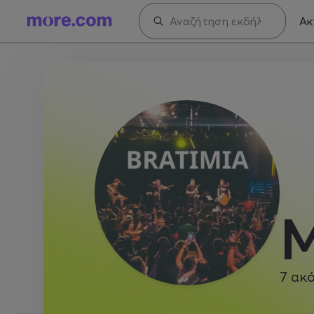
Ακ
Μ
7
ακό