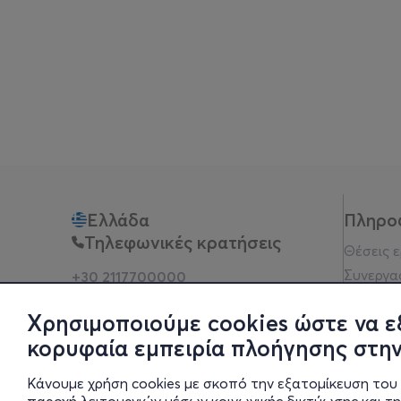
Ελλάδα
Πληρο
Τηλεφωνικές κρατήσεις
Θέσεις 
Συνεργα
+30 2117700000
Δευ - Παρ 10:00 - 18:00
Όροι χρ
Φυσικά σημεία
Χρησιμοποιούμε cookies ώστε να ε
Πολιτικ
κορυφαία εμπειρία πλοήγησης στην
Νομική 
Οδηγίες
Κάνουμε χρήση cookies με σκοπό την εξατομίκευση του 
Blog