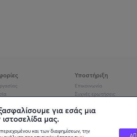
φορίες
Υποστήριξη
εργασίας
Επικοινωνία
σία
Συχνές ερωτήσεις
ήσης
Πράξη για τις ψηφιακές
Υπηρεσίες
ξασφαλίσουμε για εσάς μια
ή απορρήτου
Σύνδεση reseller
 ιστοσελίδα μας.
σημείωση
 κοινότητας
περιεχομένου και των διαφημίσεων, την
ΑΠ