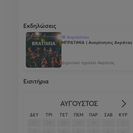
Εκδηλώσεις
18 Αυγούστου
ΜΠΡΑΤΙΜΙΑ | Αναγέννησις Ακράτας
Δημοτικό σχολείο Ακράτας
Εισιτήρια
ΑΎΓΟΥΣΤΟΣ
ΔΕΥ
ΤΡΙ
ΤΕΤ
ΠΕΜ
ΠΑΡ
ΣΑΒ
ΚΥΡ
27
28
29
30
31
1
2
3
4
5
6
7
8
9