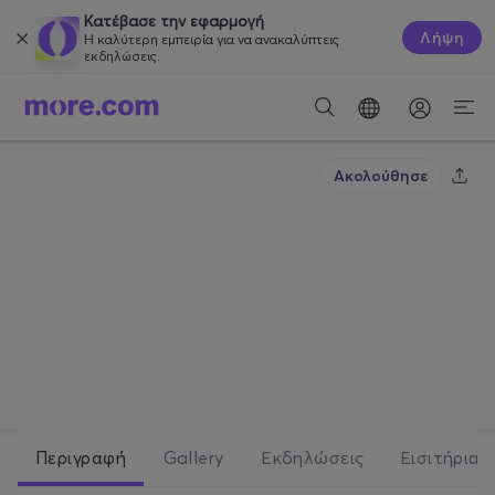
Κατέβασε την εφαρμογή
Λήψη
Η καλύτερη εμπειρία για να ανακαλύπτεις
εκδηλώσεις.
Ακολούθησε
Χριστίνα Τσάφου
5
ακόλουθοι
Περιγραφή
Gallery
Εκδηλώσεις
Εισιτήρια