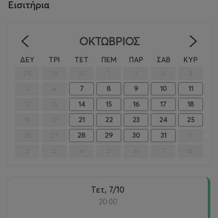
Εισιτήρια
ΟΚΤΏΒΡΙΟΣ
<
>
ΔΕΥ
ΤΡΙ
ΤΕΤ
ΠΕΜ
ΠΑΡ
ΣΑΒ
ΚΥΡ
28
29
30
1
2
3
4
5
6
7
8
9
10
11
12
13
14
15
16
17
18
19
20
21
22
23
24
25
26
27
28
29
30
31
1
2
3
4
5
6
7
8
Τετ, 7/10
20:00