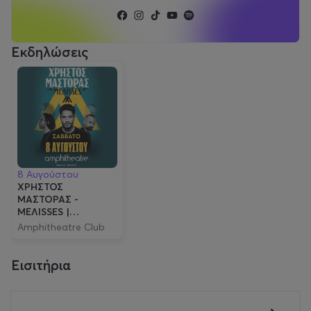
κερδίζουν την πρώτη θέση και στις δύο διοργανώσεις.
Εκδηλώσεις
8 Αυγούστου
ΧΡΗΣΤΟΣ
ΜΑΣΤΟΡΑΣ -
ΜΕΛΙSSES |
ΣΑΒΒΑΤΟ 8
Amphitheatre Club
ΑΥΓΟΥΣΤΟΥ
Εισιτήρια