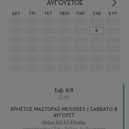
ΑΎΓΟΥΣΤΟΣ
>
ΔΕΥ
ΤΡΙ
ΤΕΤ
ΠΕΜ
ΠΑΡ
ΣΑΒ
ΚΥΡ
27
28
29
30
31
1
2
3
4
5
6
7
8
9
10
11
12
13
14
15
16
17
18
19
20
21
22
23
24
25
26
27
28
29
30
31
1
2
3
4
5
6
Σαβ, 8/8
23:00
ΧΡΗΣΤΟΣ ΜΑΣΤΟΡΑΣ-ΜΕΛΙSSES | ΣΑΒΒΑΤΟ 8
ΑΥΓΟΥΣΤ
Λίνδος 851 07, Ελλάδα
Amphitheatre Club - Ρόδος, Δωδεκάνησα