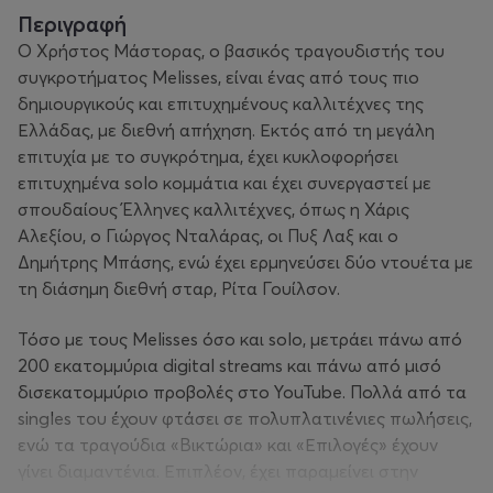
Περιγραφή
Ο Χρήστος Μάστορας, ο βασικός τραγουδιστής του
συγκροτήματος Melisses, είναι ένας από τους πιο
δημιουργικούς και επιτυχημένους καλλιτέχνες της
Ελλάδας, με διεθνή απήχηση. Εκτός από τη μεγάλη
επιτυχία με το συγκρότημα, έχει κυκλοφορήσει
επιτυχημένα solo κομμάτια και έχει συνεργαστεί με
σπουδαίους Έλληνες καλλιτέχνες, όπως η Χάρις
Αλεξίου, ο Γιώργος Νταλάρας, οι Πυξ Λαξ και ο
Δημήτρης Μπάσης, ενώ έχει ερμηνεύσει δύο ντουέτα με
τη διάσημη διεθνή σταρ, Ρίτα Γουίλσον.
Τόσο με τους Melisses όσο και solo, μετράει πάνω από
200 εκατομμύρια digital streams και πάνω από μισό
δισεκατομμύριο προβολές στο YouTube. Πολλά από τα
singles του έχουν φτάσει σε πολυπλατινένιες πωλήσεις,
ενώ τα τραγούδια «Βικτώρια» και «Επιλογές» έχουν
γίνει διαμαντένια. Επιπλέον, έχει παραμείνει στην