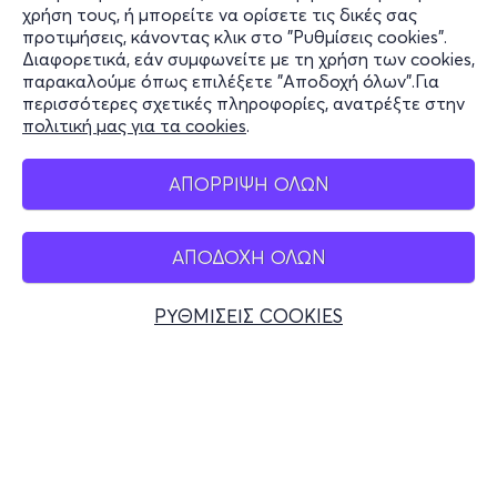
χρήση τους, ή μπορείτε να ορίσετε τις δικές σας
Υποστήριξη
προτιμήσεις, κάνοντας κλικ στο "Ρυθμίσεις cookies".
Διαφορετικά, εάν συμφωνείτε με τη χρήση των cookies,
Stay Connected
παρακαλούμε όπως επιλέξετε "Αποδοχή όλων".Για
περισσότερες σχετικές πληροφορίες, ανατρέξτε στην
πολιτική μας για τα cookies
.
Mobile app
ΑΠΟΡΡΙΨΗ ΟΛΩΝ
ΑΠΟΔΟΧΗ ΟΛΩΝ
Ελλάδα
Τηλεφωνικές κρατήσεις
ΡΥΘΜΙΣΕΙΣ COOKIES
+30 2117700000
Δευ - Παρ 10:00 - 18:00
Φυσικά σημεία