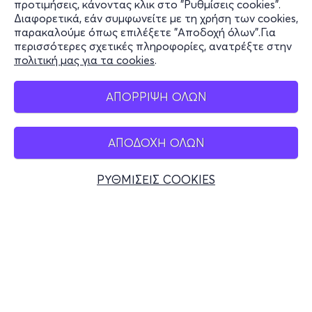
προτιμήσεις, κάνοντας κλικ στο "Ρυθμίσεις cookies".
Διαφορετικά, εάν συμφωνείτε με τη χρήση των cookies,
Stay Connected
παρακαλούμε όπως επιλέξετε "Αποδοχή όλων".Για
περισσότερες σχετικές πληροφορίες, ανατρέξτε στην
πολιτική μας για τα cookies
.
Mobile app
ΑΠΟΡΡΙΨΗ ΟΛΩΝ
ΑΠΟΔΟΧΗ ΟΛΩΝ
Ελλάδα
Τηλεφωνικές κρατήσεις
ΡΥΘΜΙΣΕΙΣ COOKIES
+30 2117700000
Δευ - Παρ 10:00 - 18:00
Φυσικά σημεία