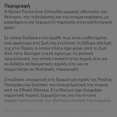
Περιγραφή
Η Χρύσα Ρώπα είναι Ελληνίδα κωμικός ηθοποιός του
θεάτρου, της τηλεόρασης και του κινηματογράφου, με
μακρόχρονη και ξεχωριστή παρουσία στον καλλιτεχνικό
χώρο.
Σε ηλικία δώδεκα ετών έμαθε πως είναι υιοθετημένη,
ενώ αργότερα στη ζωή της εντόπισε τη δίδυμη αδελφή
της στο Παρίσι, η οποία πλέον έχει φύγει από τη ζωή.
Από τότε διατηρεί στενή σχέση με τη γαλλική
πρωτεύουσα, την οποία επισκέπτεται συχνά, είτε για
να διδάξει σε δραματικές σχολές είτε για να
συμμετάσχει σε θεατρικές παραγωγές.
Σπούδασε υποκριτική στη δραματική σχολή της Ρούλας
Πατεράκη και ξεκίνησε την επαγγελματική της πορεία
από το Εθνικό Θέατρο. Στο θέατρο έχει διαγράψει
σημαντική πορεία, ξεχωρίζοντας για την έντονη
εκφραστικότητα και την ιδιαίτερη σκηνική της ενέργεια.
Στην τηλεόραση έγινε ευρύτερα γνωστή μέσα από
επιτυχημένες σειρές όπως οι «Με δύο μαμάδες», «Τι