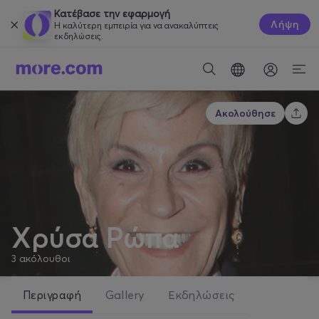
Κατέβασε την εφαρμογή
Λήψη
Η καλύτερη εμπειρία για να ανακαλύπτεις
εκδηλώσεις.
Ακολούθησε
Χρύσα Ρώπα
3
ακόλουθοι
Περιγραφή
Gallery
Εκδηλώσεις