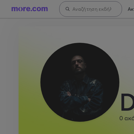
Ακ
D
0
ακ