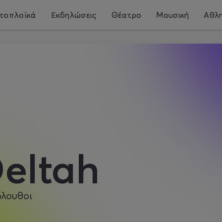
τοπλοϊκά
Εκδηλώσεις
Θέατρο
Μουσική
Αθλη
eltah
όλουθοι