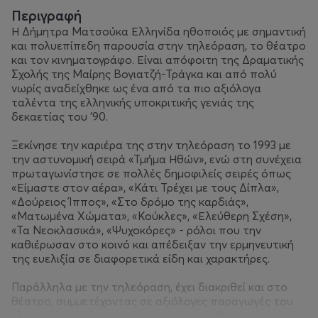
Περιγραφή
Η Δήμητρα Ματσούκα Ελληνίδα ηθοποιός με σημαντική
και πολυεπίπεδη παρουσία στην τηλεόραση, το θέατρο
και τον κινηματογράφο. Είναι απόφοιτη της Δραματικής
Σχολής της Μαίρης Βογιατζή-Τράγκα και από πολύ
νωρίς αναδείχθηκε ως ένα από τα πιο αξιόλογα
ταλέντα της ελληνικής υποκριτικής γενιάς της
δεκαετίας του ’90.
Ξεκίνησε την καριέρα της στην τηλεόραση το 1993 με
την αστυνομική σειρά «Τμήμα Ηθών», ενώ στη συνέχεια
πρωταγωνίστησε σε πολλές δημοφιλείς σειρές όπως
«Είμαστε στον αέρα», «Κάτι Τρέχει με τους Δίπλα»,
«Δούρειος Ίππος», «Στο δρόμο της καρδιάς»,
«Ματωμένα Χώματα», «Κούκλες», «Ελεύθερη Σχέση»,
«Τα Νεοκλασικά», «Ψυχοκόρες» - ρόλοι που την
καθιέρωσαν στο κοινό και απέδειξαν την ερμηνευτική
της ευελιξία σε διαφορετικά είδη και χαρακτήρες.
Παράλληλα με την τηλεόραση, έχει διακριθεί και στο
θέατρο, συμμετέχοντας σε αξιόλογες παραγωγές του
κλασικού και σύγχρονου ρεπερτορίου, όπως