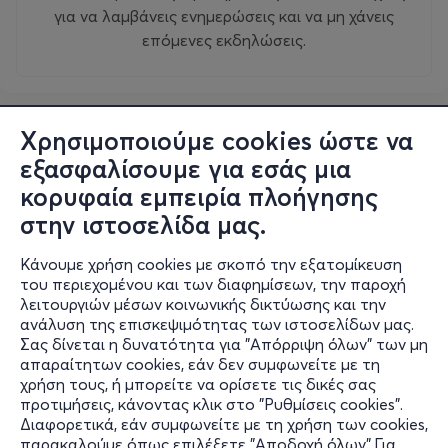
για να λαμβάνεις ενημερώσεις και να μη χάνεις
επόμενες εκδηλώσεις.
Χρησιμοποιούμε cookies ώστε να
εξασφαλίσουμε για εσάς μια
κορυφαία εμπειρία πλοήγησης
στην ιστοσελίδα μας.
Κάνουμε χρήση cookies με σκοπό την εξατομίκευση
του περιεχομένου και των διαφημίσεων, την παροχή
λειτουργιών μέσων κοινωνικής δικτύωσης και την
ανάλυση της επισκεψιμότητας των ιστοσελίδων μας.
Σας δίνεται η δυνατότητα για "Απόρριψη όλων" των μη
Πληροφορίες
απαραίτητων cookies, εάν δεν συμφωνείτε με τη
χρήση τους, ή μπορείτε να ορίσετε τις δικές σας
Υποστήριξη
προτιμήσεις, κάνοντας κλικ στο "Ρυθμίσεις cookies".
Διαφορετικά, εάν συμφωνείτε με τη χρήση των cookies,
Stay Connected
παρακαλούμε όπως επιλέξετε "Αποδοχή όλων".Για