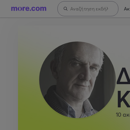
Ακ
Δ
Κ
10
ακ