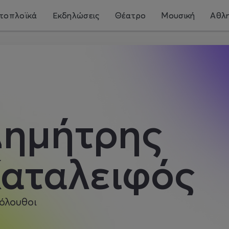
τοπλοϊκά
Εκδηλώσεις
Θέατρο
Μουσική
Αθλη
ημήτρης
αταλειφός
όλουθοι