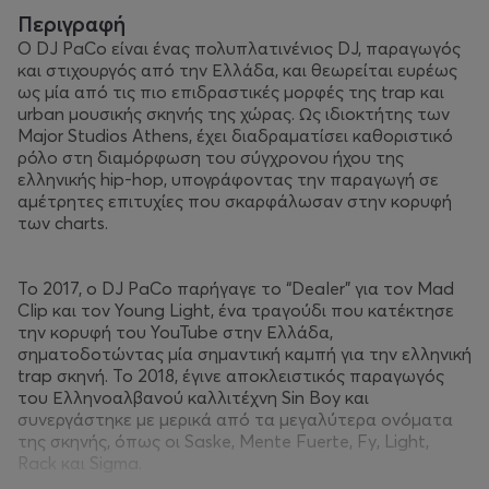
Περιγραφή
Ο DJ PaCo είναι ένας πολυπλατινένιος DJ, παραγωγός
και στιχουργός από την Ελλάδα, και θεωρείται ευρέως
ως μία από τις πιο επιδραστικές μορφές της trap και
urban μουσικής σκηνής της χώρας. Ως ιδιοκτήτης των
Major Studios Athens, έχει διαδραματίσει καθοριστικό
ρόλο στη διαμόρφωση του σύγχρονου ήχου της
ελληνικής hip-hop, υπογράφοντας την παραγωγή σε
αμέτρητες επιτυχίες που σκαρφάλωσαν στην κορυφή
των charts.
Το 2017, ο DJ PaCo παρήγαγε το “Dealer” για τον Mad
Clip και τον Young Light, ένα τραγούδι που κατέκτησε
την κορυφή του YouTube στην Ελλάδα,
σηματοδοτώντας μία σημαντική καμπή για την ελληνική
trap σκηνή. Το 2018, έγινε αποκλειστικός παραγωγός
του Ελληνοαλβανού καλλιτέχνη Sin Boy και
συνεργάστηκε με μερικά από τα μεγαλύτερα ονόματα
της σκηνής, όπως οι Saske, Mente Fuerte, Fy, Light,
Rack και Sigma.