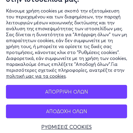
Κάνουμε χρήση cookies με σκοπό την εξατομίκευση
Από το 2019 είναι resident DJ του Colourday Festival,
του περιεχομένου και των διαφημίσεων, την παροχή
του μεγαλύτερου φεστιβάλ στην Ελλάδα, ενώ κάθε
λειτουργιών μέσων κοινωνικής δικτύωσης και την
καλοκαίρι εμφανίζεται στα πιο γνωστά κλαμπ του
ανάλυση της επισκεψιμότητας των ιστοσελίδων μας.
κόσμου: Tropicana στη Μύκονο και Bolivar στην Αθήνα.
Σας δίνεται η δυνατότητα για "Απόρριψη όλων" των μη
Πληροφορίες
απαραίτητων cookies, εάν δεν συμφωνείτε με τη
χρήση τους, ή μπορείτε να ορίσετε τις δικές σας
Υποστήριξη
προτιμήσεις, κάνοντας κλικ στο "Ρυθμίσεις cookies".
Διαφορετικά, εάν συμφωνείτε με τη χρήση των cookies,
Stay Connected
παρακαλούμε όπως επιλέξετε "Αποδοχή όλων".Για
περισσότερες σχετικές πληροφορίες, ανατρέξτε στην
πολιτική μας για τα cookies
.
Mobile app
ΑΠΟΡΡΙΨΗ ΟΛΩΝ
ΑΠΟΔΟΧΗ ΟΛΩΝ
Ελλάδα
Τηλεφωνικές κρατήσεις
ΡΥΘΜΙΣΕΙΣ COOKIES