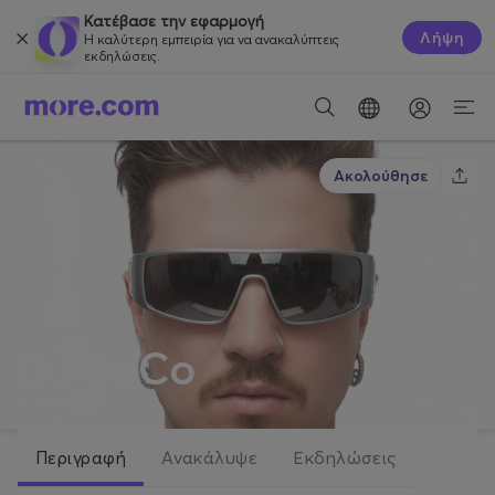
Κατέβασε την εφαρμογή
Λήψη
Η καλύτερη εμπειρία για να ανακαλύπτεις
εκδηλώσεις.
Ακολούθησε
DJ PaCo
0
ακόλουθοι
Περιγραφή
Ανακάλυψε
Εκδηλώσεις