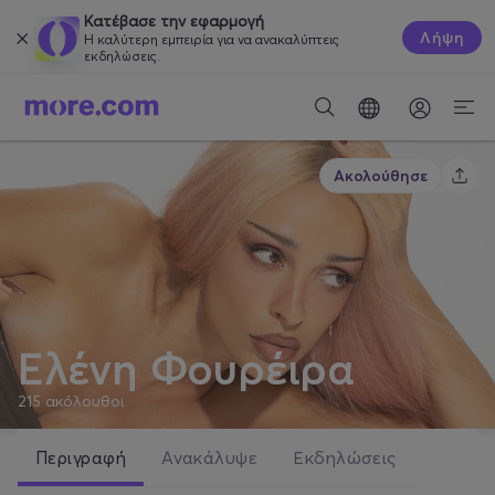
Κατέβασε την εφαρμογή
Λήψη
Η καλύτερη εμπειρία για να ανακαλύπτεις
εκδηλώσεις.
Ακολούθησε
Ελένη Φουρέιρα
215
ακόλουθοι
Περιγραφή
Ανακάλυψε
Εκδηλώσεις