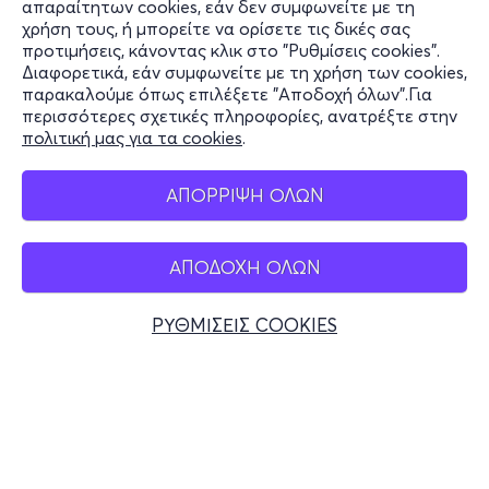
απαραίτητων cookies, εάν δεν συμφωνείτε με τη
χρήση τους, ή μπορείτε να ορίσετε τις δικές σας
Υποστήριξη
προτιμήσεις, κάνοντας κλικ στο "Ρυθμίσεις cookies".
Διαφορετικά, εάν συμφωνείτε με τη χρήση των cookies,
Stay Connected
παρακαλούμε όπως επιλέξετε "Αποδοχή όλων".Για
περισσότερες σχετικές πληροφορίες, ανατρέξτε στην
πολιτική μας για τα cookies
.
Mobile app
ΑΠΟΡΡΙΨΗ ΟΛΩΝ
ΑΠΟΔΟΧΗ ΟΛΩΝ
Ελλάδα
Τηλεφωνικές κρατήσεις
ΡΥΘΜΙΣΕΙΣ COOKIES
+30 2117700000
Δευ - Παρ 10:00 - 18:00
Φυσικά σημεία