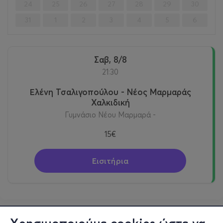
24
25
26
27
28
29
30
31
1
2
3
4
5
6
Σαβ, 8/8
21:30
Ελένη Τσαλιγοπούλου - Νέος Μαρμαράς
Χαλκιδική
Γυμνάσιο Νέου Μαρμαρά -
15€
Εισιτήρια