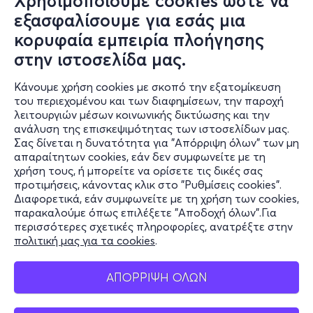
Χρησιμοποιούμε cookies ώστε να
εξασφαλίσουμε για εσάς μια
κορυφαία εμπειρία πλοήγησης
στην ιστοσελίδα μας.
Κάνουμε χρήση cookies με σκοπό την εξατομίκευση
του περιεχομένου και των διαφημίσεων, την παροχή
λειτουργιών μέσων κοινωνικής δικτύωσης και την
ανάλυση της επισκεψιμότητας των ιστοσελίδων μας.
Σας δίνεται η δυνατότητα για "Απόρριψη όλων" των μη
Πληροφορίες
απαραίτητων cookies, εάν δεν συμφωνείτε με τη
χρήση τους, ή μπορείτε να ορίσετε τις δικές σας
Υποστήριξη
προτιμήσεις, κάνοντας κλικ στο "Ρυθμίσεις cookies".
Διαφορετικά, εάν συμφωνείτε με τη χρήση των cookies,
Stay Connected
παρακαλούμε όπως επιλέξετε "Αποδοχή όλων".Για
περισσότερες σχετικές πληροφορίες, ανατρέξτε στην
πολιτική μας για τα cookies
.
Mobile app
ΑΠΟΡΡΙΨΗ ΟΛΩΝ