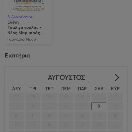
8 Αυγούστου
Ελένη
Τσαλιγοπούλου -
Νέος Μαρμαράς
Χαλκιδική
Γυμνάσιο Νέου
Μαρμαρά
Εισιτήρια
ΑΎΓΟΥΣΤΟΣ
>
ΔΕΥ
ΤΡΙ
ΤΕΤ
ΠΕΜ
ΠΑΡ
ΣΑΒ
ΚΥΡ
27
28
29
30
31
1
2
3
4
5
6
7
8
9
10
11
12
13
14
15
16
17
18
19
20
21
22
23