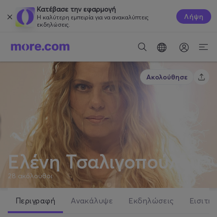
Κατέβασε την εφαρμογή
Λήψη
Η καλύτερη εμπειρία για να ανακαλύπτεις
εκδηλώσεις.
Ακολούθησε
Ελένη Τσαλιγοπούλου
28
ακόλουθοι
Περιγραφή
Ανακάλυψε
Εκδηλώσεις
Εισιτήρ