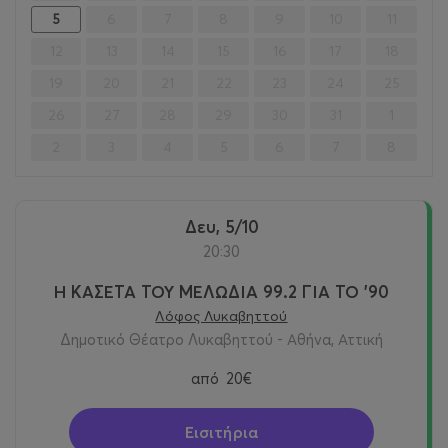
5
6
7
8
9
10
11
12
13
14
15
16
17
18
19
20
21
22
23
24
25
26
27
28
29
30
31
1
2
3
4
5
6
7
8
Δευ, 5/10
20:30
Η ΚΑΣΕΤΑ ΤΟΥ ΜΕΛΩΔΙΑ 99.2 ΓΙΑ ΤΟ ’90
Λόφος Λυκαβηττού
Δημοτικό Θέατρο Λυκαβηττού - Αθήνα, Αττική
από
20€
Εισιτήρια