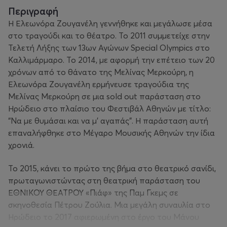
Περιγραφή
Η Ελεωνόρα Ζουγανέλη γεννήθηκε και μεγάλωσε μέσα
στο τραγούδι και το θέατρο. Το 2011 συμμετείχε στην
Τελετή Λήξης των 13ων Αγώνων Special Olympics στο
Καλλιμάρμαρο. Το 2014, με αφορμή την επέτειο των 20
χρόνων από το θάνατο της Μελίνας Μερκούρη, η
Ελεωνόρα Ζουγανέλη ερμήνευσε τραγούδια της
Μελίνας Μερκούρη σε μια sold out παράσταση στο
Ηρώδειο στο πλαίσιο του Φεστιβάλ Αθηνών με τίτλο:
“Να με θυμάσαι και να μ’ αγαπάς”. Η παράσταση αυτή
επαναλήφθηκε στο Μέγαρο Μουσικής Αθηνών την ίδια
χρονιά.
Το 2015, κάνει το πρώτο της βήμα στο θεατρικό σανίδι,
πρωταγωνιστώντας στη θεατρική παράσταση του
ΕΘΝΙΚΟΥ ΘΕΑΤΡΟΥ «Πιάφ» της Παμ Γκεμς σε
σκηνοθεσία Πέτρου Ζούλια. Μια μεγάλη συναυλία στο
Ηρώδειο το 2017 αφιερωμένη στο έργο του Μάνου