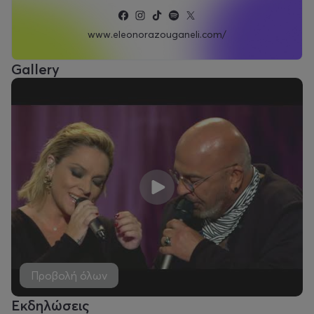
συναυλίες της γίνονται πάντα sold out λαμβάνοντας τα
καλύτερα σχόλια.
www.eleonorazouganeli.com/
Gallery
Προβολή όλων
Εκδηλώσεις