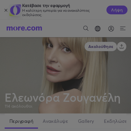
Κατέβασε την εφαρμογή
Λήψη
Η καλύτερη εμπειρία για να ανακαλύπτεις
εκδηλώσεις.
Ακολούθησε
Ελεωνόρα Ζουγανέλη
114
ακόλουθοι
Περιγραφή
Ανακάλυψε
Gallery
Εκδηλώσει