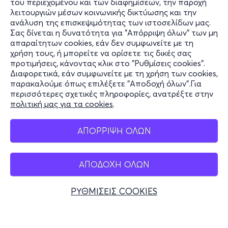
του περιεχομένου και των διαφημίσεων, την παροχή
λειτουργιών μέσων κοινωνικής δικτύωσης και την
ανάλυση της επισκεψιμότητας των ιστοσελίδων μας.
Σας δίνεται η δυνατότητα για "Απόρριψη όλων" των μη
Πληροφορίες
απαραίτητων cookies, εάν δεν συμφωνείτε με τη
χρήση τους, ή μπορείτε να ορίσετε τις δικές σας
Υποστήριξη
προτιμήσεις, κάνοντας κλικ στο "Ρυθμίσεις cookies".
Διαφορετικά, εάν συμφωνείτε με τη χρήση των cookies,
Stay Connected
παρακαλούμε όπως επιλέξετε "Αποδοχή όλων".Για
περισσότερες σχετικές πληροφορίες, ανατρέξτε στην
πολιτική μας για τα cookies
.
Mobile app
ΑΠΟΡΡΙΨΗ ΟΛΩΝ
ΑΠΟΔΟΧΗ ΟΛΩΝ
Ελλάδα
Τηλεφωνικές κρατήσεις
ΡΥΘΜΙΣΕΙΣ COOKIES
+30 2117700000
Δευ - Παρ 10:00 - 18:00
Φυσικά σημεία