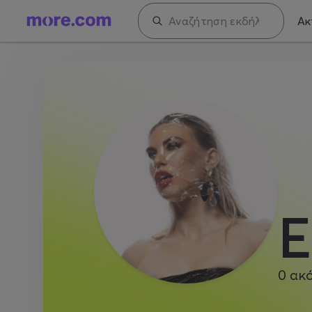
Ακ
E
0
ακ