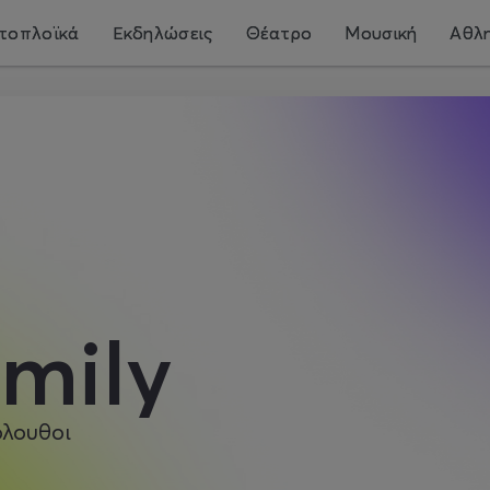
τοπλοϊκά
Εκδηλώσεις
Θέατρο
Μουσική
Αθλη
mily
όλουθοι