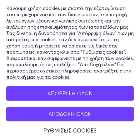
Θέατρο Χορν - Κολωνάκι, Αττική
Κάνουμε χρήση cookies με σκοπό την εξατομίκευση
του περιεχομένου και των διαφημίσεων, την παροχή
από
20€
λειτουργιών μέσων κοινωνικής δικτύωσης και την
ανάλυση της επισκεψιμότητας των ιστοσελίδων μας.
Σας δίνεται η δυνατότητα για "Απόρριψη όλων" των μη
Εισιτήρια
απαραίτητων cookies, εάν δεν συμφωνείτε με τη
χρήση τους, ή μπορείτε να ορίσετε τις δικές σας
προτιμήσεις, κάνοντας κλικ στο "Ρυθμίσεις cookies".
Σαβ, 21/11
Διαφορετικά, εάν συμφωνείτε με τη χρήση των cookies,
παρακαλούμε όπως επιλέξετε "Αποδοχή όλων".Για
18:00
περισσότερες σχετικές πληροφορίες, ανατρέξτε στην
πολιτική μας για τα cookies
.
ΜΑΡΤΥΡΑΣ ΚΑΤΗΓΟΡΙΑΣ 4ος Χρόνος
Αμερικής 10
Θέατρο Χορν - Κολωνάκι, Αττική
ΑΠΟΡΡΙΨΗ ΟΛΩΝ
από
20€
ΑΠΟΔΟΧΗ ΟΛΩΝ
Εισιτήρια
ΡΥΘΜΙΣΕΙΣ COOKIES