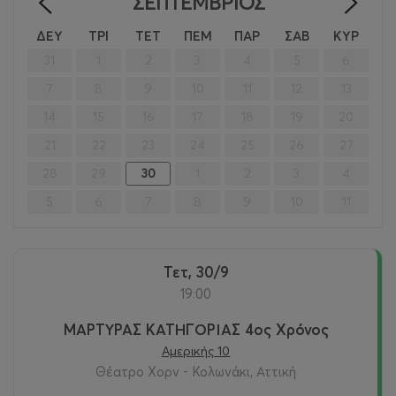
ΣΕΠΤΈΜΒΡΙΟΣ
<
>
ΔΕΥ
ΤΡΙ
ΤΕΤ
ΠΕΜ
ΠΑΡ
ΣΑΒ
ΚΥΡ
31
1
2
3
4
5
6
7
8
9
10
11
12
13
14
15
16
17
18
19
20
21
22
23
24
25
26
27
28
29
30
1
2
3
4
5
6
7
8
9
10
11
Τετ, 30/9
19:00
ΜΑΡΤΥΡΑΣ ΚΑΤΗΓΟΡΙΑΣ 4ος Χρόνος
Αμερικής 10
Θέατρο Χορν - Κολωνάκι, Αττική