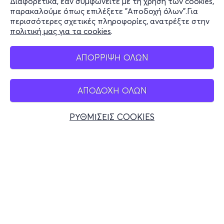
Διαφορετικά, εάν συμφωνείτε με τη χρήση των cookies,
Stay Connected
παρακαλούμε όπως επιλέξετε "Αποδοχή όλων".Για
περισσότερες σχετικές πληροφορίες, ανατρέξτε στην
πολιτική μας για τα cookies
.
Mobile app
ΑΠΟΡΡΙΨΗ ΟΛΩΝ
ΑΠΟΔΟΧΗ ΟΛΩΝ
Ελλάδα
Τηλεφωνικές κρατήσεις
ΡΥΘΜΙΣΕΙΣ COOKIES
+30 2117700000
Δευ - Παρ 10:00 - 18:00
Φυσικά σημεία