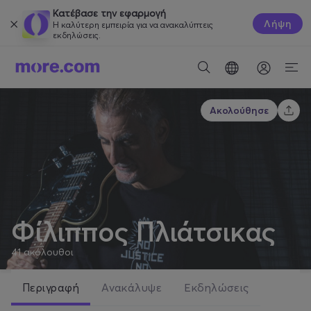
Κατέβασε την εφαρμογή
Λήψη
Η καλύτερη εμπειρία για να ανακαλύπτεις
εκδηλώσεις.
Ακολούθησε
Φίλιππος Πλιάτσικας
41
ακόλουθοι
Περιγραφή
Ανακάλυψε
Εκδηλώσεις