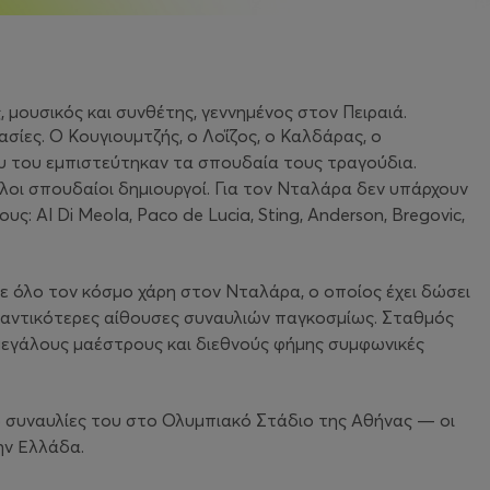
 μουσικός και συνθέτης, γεννημένος στον Πειραιά.
ασίες. Ο Κουγιουμτζής, ο Λοΐζος, ο Καλδάρας, ο
υ του εμπιστεύτηκαν τα σπουδαία τους τραγούδια.
λοι σπουδαίοι δημιουργοί. Για τον Νταλάρα δεν υπάρχουν
υς: Al Di Meola, Paco de Lucia, Sting, Anderson, Bregovic,
σε όλο τον κόσμο χάρη στον Νταλάρα, ο οποίος έχει δώσει
ημαντικότερες αίθουσες συναυλιών παγκοσμίως. Σταθμός
 μεγάλους μαέστρους και διεθνούς φήμης συμφωνικές
ο συναυλίες του στο Ολυμπιακό Στάδιο της Αθήνας — οι
ην Ελλάδα.