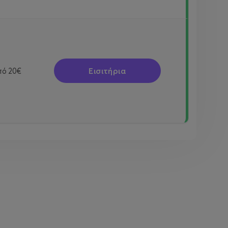
Εισιτήρια
πό
20€