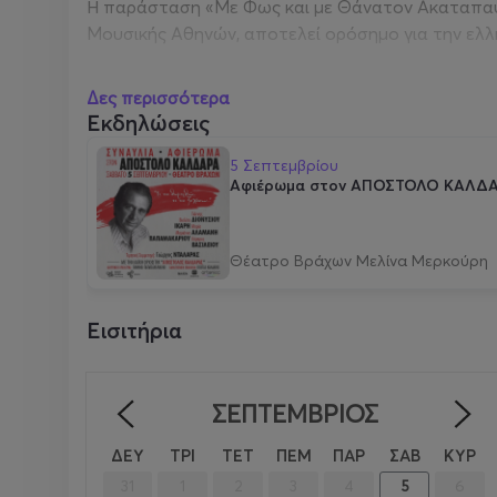
Η παράσταση
«Με Φως και με Θάνατον Ακαταπ
Μουσικής Αθηνών, αποτελεί ορόσημο για την ελλη
Μέχρι σήμερα, ο Νταλάρας έχει κυκλοφορήσει πά
Δες περισσότερα
περισσότερα από 110, ως μουσικός, τραγουδιστή
Εκδηλώσεις
τα 15.000.000 αντίτυπα.
5 Σεπτεμβρίου
Αφιέρωμα στον ΑΠΟΣΤΟΛΟ ΚΑΛΔ
Η καλλιτεχνική και κοινωνική του πορεία έχει τιμη
υπηκοότητα, ενώ από το 2006 έχει εκλεγεί ως έ
Αρμοστείας του ΟΗΕ για τους Πρόσφυγες. Το 1994
Θέατρο Βράχων Μελίνα Μερκούρη
Εισιτήρια
ΣΕΠΤΈΜΒΡΙΟΣ
<
ΔΕΥ
ΤΡΙ
ΤΕΤ
ΠΕΜ
ΠΑΡ
ΣΑΒ
ΚΥΡ
31
1
2
3
4
5
6