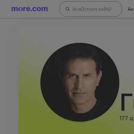
Ακ
Γ
177
α