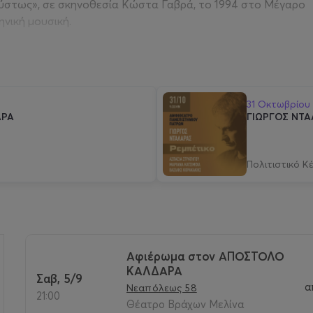
αύστως»
, σε σκηνοθεσία Κώστα Γαβρά, το 1994 στο Μέγαρο
νική μουσική.
νω από 80 προσωπικά άλμπουμ και έχει συμμετάσχει σε
ς ή παραγωγός. Οι πωλήσεις αυτών των δίσκων ξεπερνούν
31 Οκτωβρίου
ΑΡΑ
ΓΙΩΡΓΟΣ ΝΤΑ
θεί με πολλές διακρίσεις. Έχει λάβει την κυπριακή
νας από τους 7 Πρεσβευτές Καλής Θέλησης της Ύπατης
 τιμήθηκε με το Βραβείο Kennedy.
Πολιτιστικό Κ
αίθουσα Ι-1
Αφιέρωμα στον ΑΠΟΣΤΟΛΟ
ΚΑΛΔΑΡΑ
Σαβ, 5/9
>
α
Νεαπόλεως 58
21:00
Θέατρο Βράχων Μελίνα