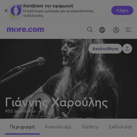
Κατέβασε την εφαρμογή
Λήψη
Η καλύτερη εμπειρία για να ανακαλύπτεις
εκδηλώσεις.
Ακολούθησε
Γιάννης Χαρούλης
403
ακόλουθοι
Περιγραφή
Ανακάλυψε
Gallery
Εκδηλώσει