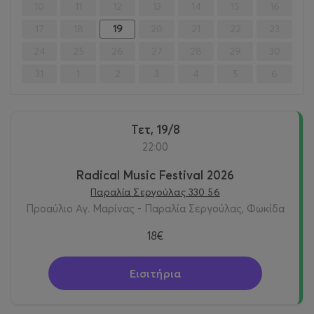
10
11
12
13
14
15
16
17
18
19
20
21
22
23
24
25
26
27
28
29
30
31
1
2
3
4
5
6
Τετ, 19/8
22:00
Radical Music Festival 2026
Παραλία Σεργούλας 330 56
Προαύλιο Αγ. Μαρίνας - Παραλία Σεργούλας, Φωκίδα
18€
Εισιτήρια