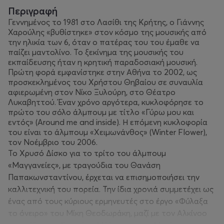
Περιγραφή
Γεννημένος το 1981 στο Λασίθι της Κρήτης, ο Γιάννης
Χαρούλης «βυθίστηκε» στον κόσμο της μουσικής από
την ηλικία των 6, όταν ο πατέρας του του έμαθε να
παίζει μαντολίνο. Το ξεκίνημα της μουσικής του
εκπαίδευσης ήταν η κρητική παραδοσιακή μουσική.
Πρώτη φορά εμφανίστηκε στην Αθήνα το 2002, ως
προσκεκλημένος του Χρήστου Θηβαίου σε συναυλία
αφιερωμένη στον Νίκο Ξυλούρη, στο Θέατρο
Λυκαβηττού. Έναν χρόνο αργότερα, κυκλοφόρησε το
πρώτο του σόλο άλμπουμ με τίτλο «Γύρω μου και
εντός» (Around me and inside). Η επόμενη κυκλοφορία
του είναι το άλμπουμ «Χειμωνάνθος» (Winter Flower),
τον Νοέμβριο του 2006.
Το Χρυσό Δίσκο για το τρίτο του άλμπουμ
«Μαγγανείες», με τραγούδια του Θανάση
Παπακωνσταντίνου, έρχεται να επισημοποιήσει την
καλλιτεχνική του πορεία. Την ίδια χρονιά συμμετέχει ως
ένας από τους κύριους ερμηνευτές στο έργο «Φύλαξα
το όνειρο» του Μίκη Θεοδωράκη, μαζί με τον Αλκίνοο