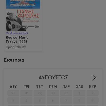
19 Αυγούστου
Radical Music
Festival 2026
Προαύλιο Αγ.
Μαρίνας
Εισιτήρια
ΑΎΓΟΥΣΤΟΣ
>
ΔΕΥ
ΤΡΙ
ΤΕΤ
ΠΕΜ
ΠΑΡ
ΣΑΒ
ΚΥΡ
27
28
29
30
31
1
2
3
4
5
6
7
8
9