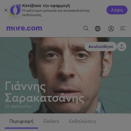
Κατέβασε την εφαρμογή
Λήψη
Η καλύτερη εμπειρία για να ανακαλύπτεις
εκδηλώσεις.
Ακολούθησε
Γιάννης
Σαρακατσάνης
25
ακόλουθοι
Περιγραφή
Gallery
Εκδηλώσεις