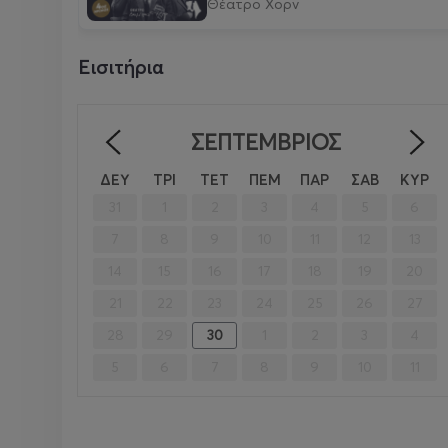
Θέατρο Χορν
Εισιτήρια
ΣΕΠΤΈΜΒΡΙΟΣ
<
ΔΕΥ
ΤΡΙ
ΤΕΤ
ΠΕΜ
ΠΑΡ
ΣΑΒ
ΚΥΡ
31
1
2
3
4
5
6
7
8
9
10
11
12
13
14
15
16
17
18
19
20
21
22
23
24
25
26
27
28
29
30
1
2
3
4
5
6
7
8
9
10
11