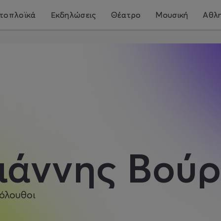
τοπλοϊκά
Εκδηλώσεις
Θέατρο
Μουσική
Αθλη
ιάννης Βού
όλουθοι