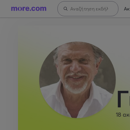
Ακ
Γ
18
ακ