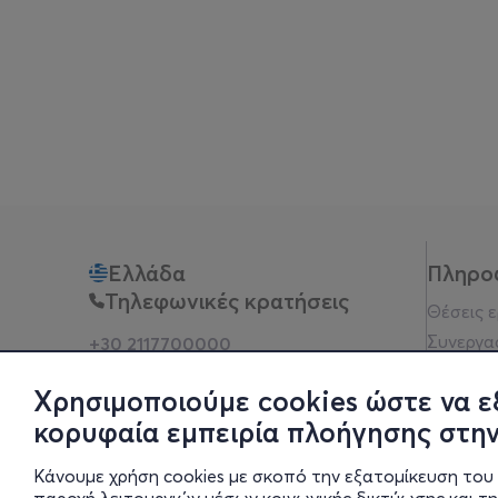
Ελλάδα
Πληρο
Τηλεφωνικές κρατήσεις
Θέσεις 
Συνεργα
+30 2117700000
Δευ - Παρ 10:00 - 18:00
Όροι χρ
Φυσικά σημεία
Χρησιμοποιούμε cookies ώστε να ε
Πολιτικ
κορυφαία εμπειρία πλοήγησης στην
Νομική 
Οδηγίες
Κάνουμε χρήση cookies με σκοπό την εξατομίκευση του 
Blog