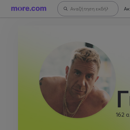
Ακ
Γ
162
α