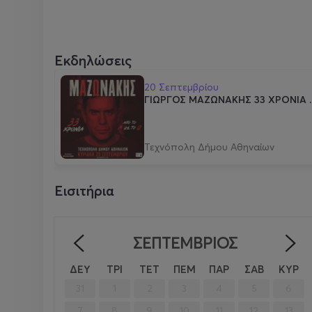
Εκδηλώσεις
20 Σεπτεμβρίου
ΓΙΩΡΓΟΣ ΜΑΖΩΝΑΚΗΣ 33 ΧΡΟΝΙΑ ..
Τεχνόπολη Δήμου Αθηναίων
Εισιτήρια
ΣΕΠΤΈΜΒΡΙΟΣ
<
ΔΕΥ
ΤΡΙ
ΤΕΤ
ΠΕΜ
ΠΑΡ
ΣΑΒ
ΚΥΡ
31
1
2
3
4
5
6
7
8
9
10
11
12
13