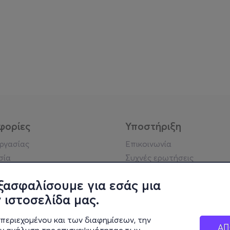
φορίες
Υποστήριξη
εργασίας
Επικοινωνία
σία
Συχνές ερωτήσεις
ήσης
Πράξη για τις ψηφιακές
Υπηρεσίες
ξασφαλίσουμε για εσάς μια
ή απορρήτου
Σύνδεση reseller
 ιστοσελίδα μας.
σημείωση
 κοινότητας
περιεχομένου και των διαφημίσεων, την
ΑΠ