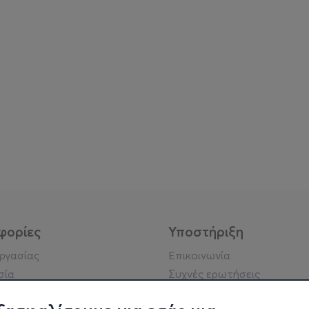
φορίες
Υποστήριξη
εργασίας
Επικοινωνία
σία
Συχνές ερωτήσεις
ήσης
Πράξη για τις ψηφιακές
Υπηρεσίες