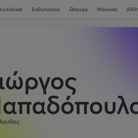
τοπλοϊκά
Εκδηλώσεις
Θέατρο
Μουσική
Αθλη
ιώργος
απαδόπουλ
λουθος