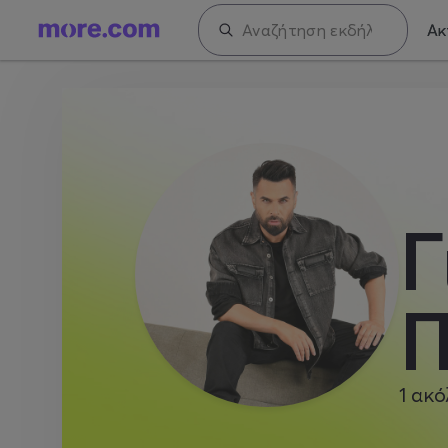
Ακ
Γ
Π
1
ακό