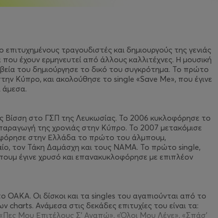
 επιτυχημένους τραγουδιστές και δημιουργούς της γενιάς
α που έχουν ερμηνευτεί από άλλους καλλιτέχνες. Η μουσική
βεία του δημιούργησε το δικό του συγκρότημα. Το πρώτο
ην Κύπρο, και ακολούθησε το single «Save Me», που έγινε
 άμεσα.
ας Βίσση στο ΓΣΠ της Λευκωσίας. Το 2006 κυκλοφόρησε το
παραγωγή της χρονιάς στην Κύπρο. Το 2007 μετακόμισε
λοφόρησε στην Ελλάδα το πρώτο του άλμπουμ,
ο, τον Τάκη Δαμάσχη και τους NAMA. Το πρώτο single,
λμπουμ έγινε χρυσό και επανακυκλοφόρησε με επιπλέον
το ΟΑΚΑ. Οι δίσκοι και τα singles του αγαπιούνται από το
ν charts. Ανάμεσα στις δεκάδες επιτυχίες του είναι τα:
, «Πες Μου Επιτέλους Σ’ Αγαπώ», «Όλοι Μου Λένε», «Σπάσ’