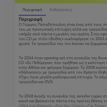
Περιγραφή
Εκδηλώσεις
Περιγραφή
Ο Γιώργος Παπαδόπουλος είναι ένας από τους πιο
του, με προσωπικές επιτυχίες αλλά και τραγούδι
υπήρξε από πάντα η μεγάλη του αγάπη. Στην εφη
του CD με τίτλο «Βυθός» κυκλοφόρησε το 2003 στ
χρυσό. Τα τραγούδια του τον έκαναν να ξεχωρίσει
Το 2004 ήταν opening act στη συναυλία της Άνν
CD «Σε Πεθύμησα», που τιμήθηκε ως η καλύτερη 
στην Αθήνα και γρήγορα ξεχώρισε. Το 2008 κυκ
«Θάλασσες», με τραγούδια από τον Χρήστο Θηβαί
«Όχι», έγινε μεγάλη ραδιοφωνική επιτυχία. Το ά
τραγούδια και DVD.
Το 2008 άνοιξε τη συναυλία της Jennifer Lopez σ
κοινό και βρίσκονται πάντα στις πρώτες θέσεις τω
«Όλα στο Κόκκινο», «Εσύ Δεν Ξέρεις», «Για Σένα»