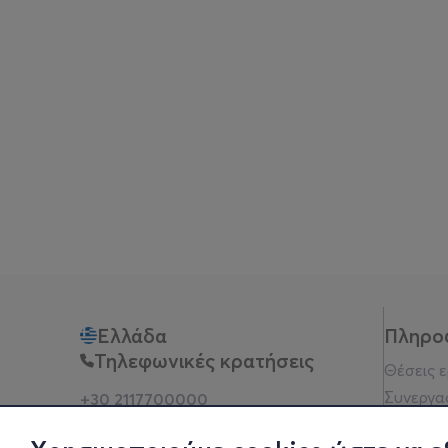
Ελλάδα
Πληρο
Τηλεφωνικές κρατήσεις
Θέσεις 
Συνεργα
+30 2117700000
Δευ - Παρ 10:00 - 18:00
Όροι χρ
Φυσικά σημεία