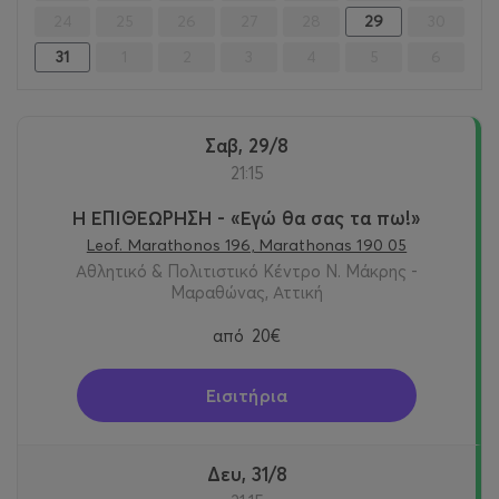
24
25
26
27
28
29
30
31
1
2
3
4
5
6
Σαβ, 29/8
21:15
Η ΕΠΙΘΕΩΡΗΣΗ - «Εγώ θα σας τα πω!»
Leof. Marathonos 196, Marathonas 190 05
Αθλητικό & Πολιτιστικό Κέντρο Ν. Μάκρης -
Μαραθώνας, Αττική
από
20€
Εισιτήρια
Δευ, 31/8