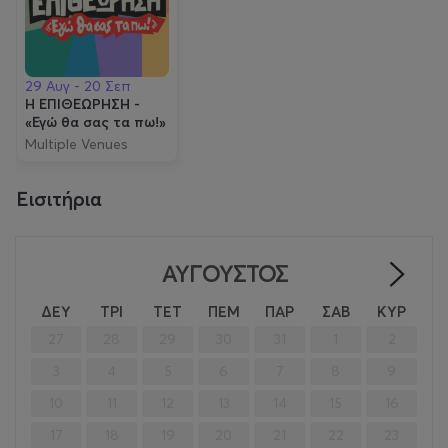
29 Αυγ - 20 Σεπ
Η ΕΠΙΘΕΩΡΗΣΗ -
«Εγώ θα σας τα πω!»
Multiple Venues
Εισιτήρια
ΑΎΓΟΥΣΤΟΣ
>
ΔΕΥ
ΤΡΙ
ΤΕΤ
ΠΕΜ
ΠΑΡ
ΣΑΒ
ΚΥΡ
27
28
29
30
31
1
2
3
4
5
6
7
8
9
10
11
12
13
14
15
16
17
18
19
20
21
22
23