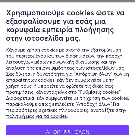
Χρησιμοποιούμε cookies ώστε να
εξασφαλίσουμε για εσάς μια
κορυφαία εμπειρία πλοήγησης
στην ιστοσελίδα μας.
Κάνουμε χρήση cookies με σκοπό την εξατομίκευση
του περιεχομένου και των διαφημίσεων, την παροχή
λειτουργιών μέσων κοινωνικής δικτύωσης και την
ανάλυση της επισκεψιμότητας των ιστοσελίδων μας.
Σας δίνεται η δυνατότητα για "Απόρριψη όλων" των μη
Πληροφορίες
απαραίτητων cookies, εάν δεν συμφωνείτε με τη
χρήση τους, ή μπορείτε να ορίσετε τις δικές σας
Υποστήριξη
προτιμήσεις, κάνοντας κλικ στο "Ρυθμίσεις cookies".
Διαφορετικά, εάν συμφωνείτε με τη χρήση των cookies,
Stay Connected
παρακαλούμε όπως επιλέξετε "Αποδοχή όλων".Για
περισσότερες σχετικές πληροφορίες, ανατρέξτε στην
πολιτική μας για τα cookies
.
Mobile app
ΑΠΟΡΡΙΨΗ ΟΛΩΝ