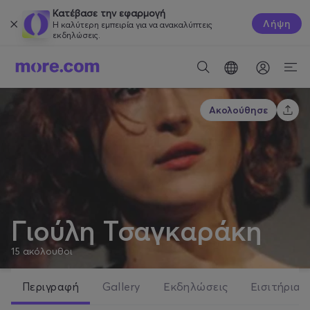
Κατέβασε την εφαρμογή
Λήψη
Η καλύτερη εμπειρία για να ανακαλύπτεις
εκδηλώσεις.
Ακολούθησε
Γιούλη Τσαγκαράκη
15
ακόλουθοι
Περιγραφή
Gallery
Εκδηλώσεις
Εισιτήρια