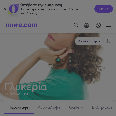
Κατέβασε την εφαρμογή
Λήψη
Η καλύτερη εμπειρία για να ανακαλύπτεις
εκδηλώσεις.
Ακολούθησε
Γλυκερία
24
ακόλουθοι
Περιγραφή
Ανακάλυψε
Gallery
Εκδηλώσει