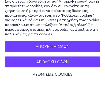
Σας δίνεται η δυνατότητα για "Απόρριψη όλων" των μη
Πληροφορίες
απαραίτητων cookies, εάν δεν συμφωνείτε με τη
χρήση τους, ή μπορείτε να ορίσετε τις δικές σας
Υποστήριξη
προτιμήσεις, κάνοντας κλικ στο "Ρυθμίσεις cookies".
Διαφορετικά, εάν συμφωνείτε με τη χρήση των cookies,
Stay Connected
παρακαλούμε όπως επιλέξετε "Αποδοχή όλων".Για
περισσότερες σχετικές πληροφορίες, ανατρέξτε στην
πολιτική μας για τα cookies
.
Mobile app
ΑΠΟΡΡΙΨΗ ΟΛΩΝ
ΑΠΟΔΟΧΗ ΟΛΩΝ
Ελλάδα
Τηλεφωνικές κρατήσεις
ΡΥΘΜΙΣΕΙΣ COOKIES
+30 2117700000
Δευ - Παρ 10:00 - 18:00
Φυσικά σημεία