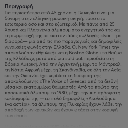
Περιγραφή
Για περισσότερα από 45 χρόνια, η Γλυκερία είναι μια
δύναμη στην ελληνική μουσική σκηνή, τόσο στο
εσωτερικό όσο και στο εξωτερικό. Με πάνω από 25
Χρυσά και Πλατινένια άλμπουμ στο ενεργητικό της και
τη συμμετοχή της σε εκατοντάδες συλλογές, είναι —με
διαφορά— μια από τις πιο παραγωγικές και δημοφιλείς
γυναικείες φωνές στην Ελλάδα. Οι New York Times την
αποκαλούσαν «θρυλική» και η Boston Globe «το θαύμα
της Ελλάδας», μετά από μια sold out περιοδεία στη
Βόρεια Αμερική. Από την Αργεντινή μέχρι το Μόντρεαλ,
τη Νότια Αφρική μέχρι τη Σκανδιναβία, σε όλη την Ασία
και την Ωκεανία, έχει κερδίσει τη διάκριση της
αποκαλούμενης «The Voice of Greece» από τα διεθνή
μέσα και εκατομμύρια θαυμαστές. Από το πρώτο της
προσωπικό άλμπουμ το 1980, μέχρι την πιο πρόσφατη
κυκλοφορία της —το πολύ δημοφιλές «Ακολούθησα
ένα αστέρι», τα άλμπουμ της Γλυκερίας έχουν λάβει την
αποδοχή των κριτικών και έχουν φτάσει στην κορυφή
των charts.
Η κυκλοφορία της το 1983 «Με Την Γλυκερία Στην