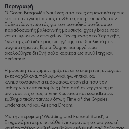
Περιγραφή
Ο Goran Bregović είναι ένας από τους σημαντικότερους
και πιο αναγνωρίσιμους συνθέτες και μουσικούς των
Βαλκανίων, γνωστός για τον μοναδικό συνδυασμό
παραδοσιακής βαλκανικής μουσικής, gypsy brass, rock
και συμφωνικών στοιχείων. Γεννημένος στο Σαράγεβο,
έγινε αρχικά διάσημος ως ηγέτης του θρυλικού ροκ
συγκροτήματος Bijelo Dugme και αργότερα
ακολούθησε διεθνή σόλο καριέρα ως συνθέτης και
performer.
Η μουσική του χαρακτηρίζεται από εκρηκτική ενέργεια,
έντονα χάλκινα, πολυφωνικά φωνητικά και
κινηματογραφική ατμόσφαιρα, στοιχεία που τον
καθιέρωσαν παγκοσμίως μέσα από συνεργασίες με
σκηνοθέτες όπως ο Emir Kusturica και soundtracks
εμβληματικών ταινιών όπως Time of the Gypsies,
Underground και Arizona Dream.
Με την περίφημη “Wedding and Funeral Band”, ο
Bregović μετατρέπει κάθε live εμφάνιση σε μια γιορτή
γεμάτη πάθος, ρυθμό και βαλκανική ψυχή, ταξιδεύοντας