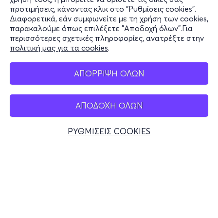
Υποστήριξη
προτιμήσεις, κάνοντας κλικ στο "Ρυθμίσεις cookies".
Διαφορετικά, εάν συμφωνείτε με τη χρήση των cookies,
Stay Connected
παρακαλούμε όπως επιλέξετε "Αποδοχή όλων".Για
περισσότερες σχετικές πληροφορίες, ανατρέξτε στην
πολιτική μας για τα cookies
.
Mobile app
ΑΠΟΡΡΙΨΗ ΟΛΩΝ
ΑΠΟΔΟΧΗ ΟΛΩΝ
Ελλάδα
Τηλεφωνικές κρατήσεις
ΡΥΘΜΙΣΕΙΣ COOKIES
+30 2117700000
Δευ - Παρ 10:00 - 18:00
Φυσικά σημεία