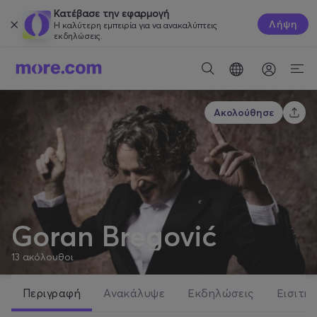
Κατέβασε την εφαρμογή
Λήψη
Η καλύτερη εμπειρία για να ανακαλύπτεις
εκδηλώσεις.
Ακολούθησε
Goran Bregović
13
ακόλουθοι
Περιγραφή
Ανακάλυψε
Εκδηλώσεις
Εισιτήρ