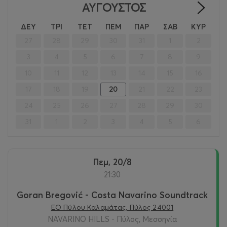
ΑΎΓΟΥΣΤΟΣ
>
ΔΕΥ
ΤΡΙ
ΤΕΤ
ΠΕΜ
ΠΑΡ
ΣΑΒ
ΚΥΡ
27
28
29
30
31
1
2
3
4
5
6
7
8
9
10
11
12
13
14
15
16
17
18
19
20
21
22
23
24
25
26
27
28
29
30
31
1
2
3
4
5
6
Πεμ, 20/8
21:30
Goran Bregović - Costa Navarino Soundtrack
ΕΟ Πύλου Καλαμάτας, Πύλος 24001
NAVARINO HILLS - Πύλος, Μεσσηνία