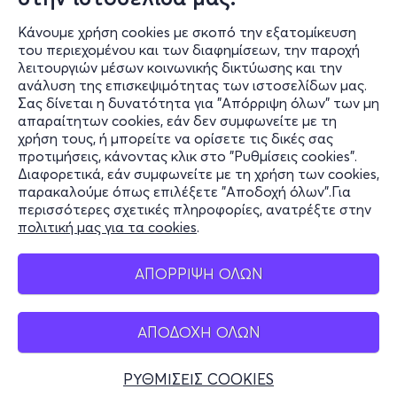
Κάνουμε χρήση cookies με σκοπό την εξατομίκευση
του περιεχομένου και των διαφημίσεων, την παροχή
λειτουργιών μέσων κοινωνικής δικτύωσης και την
ανάλυση της επισκεψιμότητας των ιστοσελίδων μας.
Σας δίνεται η δυνατότητα για "Απόρριψη όλων" των μη
Πληροφορίες
απαραίτητων cookies, εάν δεν συμφωνείτε με τη
χρήση τους, ή μπορείτε να ορίσετε τις δικές σας
Υποστήριξη
προτιμήσεις, κάνοντας κλικ στο "Ρυθμίσεις cookies".
Διαφορετικά, εάν συμφωνείτε με τη χρήση των cookies,
Stay Connected
παρακαλούμε όπως επιλέξετε "Αποδοχή όλων".Για
περισσότερες σχετικές πληροφορίες, ανατρέξτε στην
πολιτική μας για τα cookies
.
Mobile app
ΑΠΟΡΡΙΨΗ ΟΛΩΝ
ΑΠΟΔΟΧΗ ΟΛΩΝ
Ελλάδα
Τηλεφωνικές κρατήσεις
ΡΥΘΜΙΣΕΙΣ COOKIES