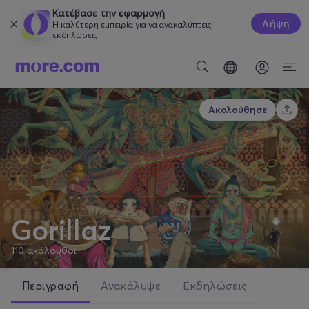
Κατέβασε την εφαρμογή
Λήψη
Η καλύτερη εμπειρία για να ανακαλύπτεις
εκδηλώσεις.
Ακολούθησε
Gorillaz
110
ακόλουθοι
Περιγραφή
Ανακάλυψε
Εκδηλώσεις