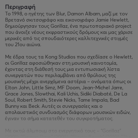
Περιγραφή
Το 1998, ο ηγέτης των Blur, Damon Albarn, μαζί με τον
Βρετανό σκιτσογράφο και εικονογράφο Jamie Hewlett,
δημιούργησαν τους Gorillaz, ένα πρωτοποριακό project
που άνοιξε νέους εκφραστικούς δρόμους και μας χάρισε
μερικές από τις σπουδαιότερες καλλιτεχνικές στιγμές
του 21ου αιώνα.
Με έδρα τους τα Kong Studios που σχεδίασε ο Hewlett,
οι Gorillaz αφοσιώθηκαν στη μουσική καινοτομία,
έχοντας στη διάθεσή τους μια εντυπωσιακή λίστα
συνεργατών που περιλαμβάνει από θρύλους της
μουσικής μέχρι ανερχόμενα αστέρια – ονόματα όπως οι
Elton John, Little Simz, MF Doom, Jean-Michel Jarre,
Grace Jones, Slowthai, Kali Uchis, Sidiki Diabaté, De La
Soul, Robert Smith, Stevie Nicks, Tame Impala, Bad
Bunny και Beck. Αυτές οι συνεργασίες και ο
απολαυστικός συνδυασμός διάφορων μουσικών ειδών,
έγιναν το σήμα κατατεθέν του συγκροτήματος.
Με οκτώ άλμπουμ στο ενεργητικό τους – “Gorillaz”
(2001), “Demon Days” (2005), “Plastic Beach” (2010), “The