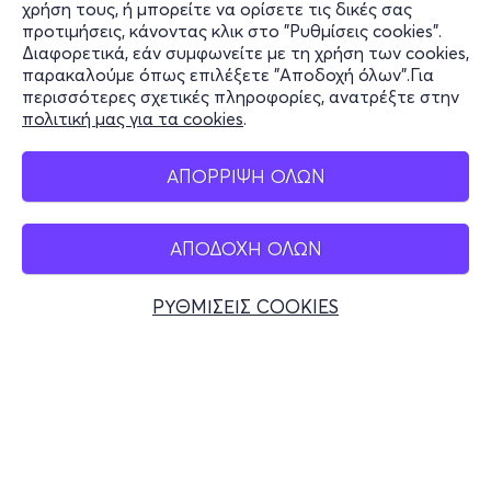
χρήση τους, ή μπορείτε να ορίσετε τις δικές σας
Υποστήριξη
προτιμήσεις, κάνοντας κλικ στο "Ρυθμίσεις cookies".
Διαφορετικά, εάν συμφωνείτε με τη χρήση των cookies,
Stay Connected
παρακαλούμε όπως επιλέξετε "Αποδοχή όλων".Για
περισσότερες σχετικές πληροφορίες, ανατρέξτε στην
πολιτική μας για τα cookies
.
Mobile app
ΑΠΟΡΡΙΨΗ ΟΛΩΝ
ΑΠΟΔΟΧΗ ΟΛΩΝ
Ελλάδα
Τηλεφωνικές κρατήσεις
ΡΥΘΜΙΣΕΙΣ COOKIES
+30 2117700000
Δευ - Παρ 10:00 - 18:00
Φυσικά σημεία