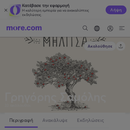
Κατέβασε την εφαρμογή
Λήψη
Η καλύτερη εμπειρία για να ανακαλύπτεις
εκδηλώσεις.
Ακολούθησε
Γρηγόρης Σαμόλης
33
ακόλουθοι
Περιγραφή
Ανακάλυψε
Εκδηλώσεις