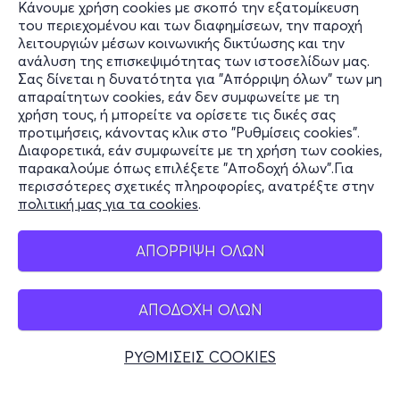
Κάνουμε χρήση cookies με σκοπό την εξατομίκευση
του περιεχομένου και των διαφημίσεων, την παροχή
λειτουργιών μέσων κοινωνικής δικτύωσης και την
ανάλυση της επισκεψιμότητας των ιστοσελίδων μας.
Σας δίνεται η δυνατότητα για "Απόρριψη όλων" των μη
Πληροφορίες
απαραίτητων cookies, εάν δεν συμφωνείτε με τη
χρήση τους, ή μπορείτε να ορίσετε τις δικές σας
Υποστήριξη
προτιμήσεις, κάνοντας κλικ στο "Ρυθμίσεις cookies".
Διαφορετικά, εάν συμφωνείτε με τη χρήση των cookies,
Stay Connected
παρακαλούμε όπως επιλέξετε "Αποδοχή όλων".Για
περισσότερες σχετικές πληροφορίες, ανατρέξτε στην
πολιτική μας για τα cookies
.
Mobile app
ΑΠΟΡΡΙΨΗ ΟΛΩΝ
ΑΠΟΔΟΧΗ ΟΛΩΝ
Ελλάδα
Τηλεφωνικές κρατήσεις
ΡΥΘΜΙΣΕΙΣ COOKIES
+30 2117700000
Δευ - Παρ 10:00 - 18:00