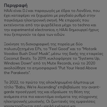
Περιγραφή
HAAi είναι DJ και παραγωγός με έδρα το Λονδίνο, που
έχει καταφέρει να ξεχωρίσει με ραγδαίο ρυθμό στην
παγκόσμια ηλεκτρονική σκηνή. Με επιρροές που
εκτείνονται από την ψυχεδέλεια μέχρι το techno και
την experimental electronica, η HAAi δημιουργεί ήχους
που ξεπερνούν τα όρια των ειδών.
Ξεκίνησε τη δισκογραφική της πορεία με δύο
πολυσυζητημένα EPs, το "Feel Good" και το "Motorik
Voodoo Bush Doof Musik", μέσω της δικής της εταιρείας
Coconut Beats. Το 2019, κυκλοφόρησε το "Systems Up,
Windows Down" από τη Mute Records, ενώ το 2020
ακολούθησε το ατμοσφαιρικό "Put Your Head Above
the Parakeets".
Το 2022, το πρώτο της ολοκληρωμένο άλμπουμ με
τίτλο "Baby, We're Ascending" επιβεβαίωσε την avant-
garde προσέγγισή της και εδραίωσε τη θέση της
ανάμεσα στα πιο καινοτόμα ονόματα της σύγχρονης
ηλεκτρονικής μουσικής. Οι ζωντανές της εμφανίσεις
χαρακτηρίζονται από υψηλή ενέργεια και