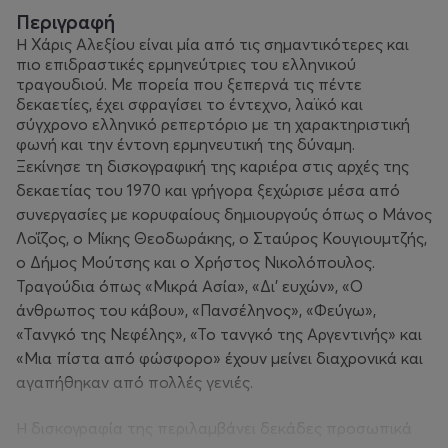
Περιγραφή
Η Χάρις Αλεξίου είναι μία από τις σημαντικότερες και
πιο επιδραστικές ερμηνεύτριες του ελληνικού
τραγουδιού. Με πορεία που ξεπερνά τις πέντε
δεκαετίες, έχει σφραγίσει το έντεχνο, λαϊκό και
σύγχρονο ελληνικό ρεπερτόριο με τη χαρακτηριστική
φωνή και την έντονη ερμηνευτική της δύναμη.
Ξεκίνησε τη δισκογραφική της καριέρα στις αρχές της
δεκαετίας του 1970 και γρήγορα ξεχώρισε μέσα από
συνεργασίες με κορυφαίους δημιουργούς όπως ο Μάνος
Λοΐζος, ο Μίκης Θεοδωράκης, ο Σταύρος Κουγιουμτζής,
ο Δήμος Μούτσης και ο Χρήστος Νικολόπουλος.
Τραγούδια όπως «Μικρά Ασία», «Δι’ ευχών», «Ο
άνθρωπος του κάβου», «Πανσέληνος», «Φεύγω»,
«Τανγκό της Νεφέλης», «Το τανγκό της Αργεντινής» και
«Μια πίστα από φώσφορο» έχουν μείνει διαχρονικά και
αγαπήθηκαν από πολλές γενιές.
Η δισκογραφία της περιλαμβάνει δεκάδες προσωπικά