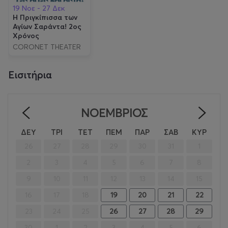
19 Νοε - 27 Δεκ
Η Πριγκίπισσα των
Αγίων Σαράντα! 2ος
Χρόνος
CORONET THEATER
Εισιτήρια
ΝΟΈΜΒΡΙΟΣ
<
>
ΔΕΥ
ΤΡΙ
ΤΕΤ
ΠΕΜ
ΠΑΡ
ΣΑΒ
ΚΥΡ
26
27
28
29
30
31
1
2
3
4
5
6
7
8
9
10
11
12
13
14
15
16
17
18
19
20
21
22
23
24
25
26
27
28
29
30
1
2
3
4
5
6