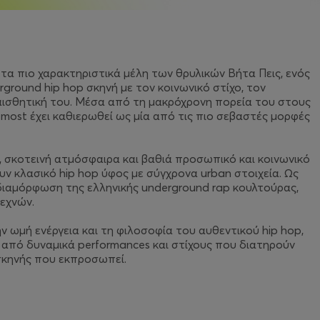
 τα πιο χαρακτηριστικά μέλη των θρυλικών Βήτα Πεις, ενός
round hip hop σκηνή με τον κοινωνικό στίχο, τον
 αισθητική του. Μέσα από τη μακρόχρονη πορεία του στους
emost έχει καθιερωθεί ως μία από τις πιο σεβαστές μορφές
ς, σκοτεινή ατμόσφαιρα και βαθιά προσωπικό και κοινωνικό
 κλασικό hip hop ύφος με σύγχρονα urban στοιχεία. Ως
διαμόρφωση της ελληνικής underground rap κουλτούρας,
εχνών.
ην ωμή ενέργεια και τη φιλοσοφία του αυθεντικού hip hop,
 από δυναμικά performances και στίχους που διατηρούν
 σκηνής που εκπροσωπεί.