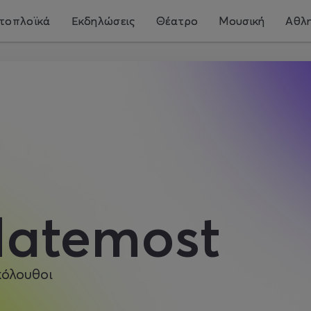
τοπλοϊκά
Εκδηλώσεις
Θέατρο
Μουσική
Αθλη
atemost
κόλουθοι