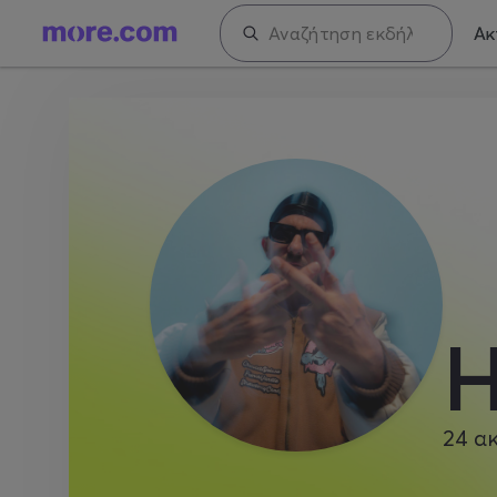
Ακ
H
24
α