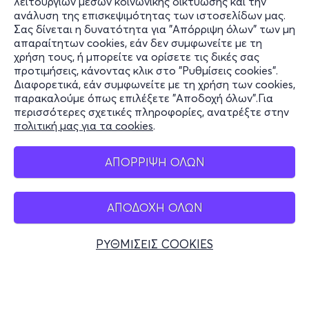
λειτουργιών μέσων κοινωνικής δικτύωσης και την
ανάλυση της επισκεψιμότητας των ιστοσελίδων μας.
Σας δίνεται η δυνατότητα για "Απόρριψη όλων" των μη
Πληροφορίες
απαραίτητων cookies, εάν δεν συμφωνείτε με τη
χρήση τους, ή μπορείτε να ορίσετε τις δικές σας
Υποστήριξη
προτιμήσεις, κάνοντας κλικ στο "Ρυθμίσεις cookies".
Διαφορετικά, εάν συμφωνείτε με τη χρήση των cookies,
Stay Connected
παρακαλούμε όπως επιλέξετε "Αποδοχή όλων".Για
περισσότερες σχετικές πληροφορίες, ανατρέξτε στην
πολιτική μας για τα cookies
.
Mobile app
ΑΠΟΡΡΙΨΗ ΟΛΩΝ
ΑΠΟΔΟΧΗ ΟΛΩΝ
Ελλάδα
Τηλεφωνικές κρατήσεις
ΡΥΘΜΙΣΕΙΣ COOKIES
+30 2117700000
Δευ - Παρ 10:00 - 18:00
Φυσικά σημεία