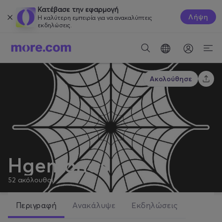
Κατέβασε την εφαρμογή
Λήψη
Η καλύτερη εμπειρία για να ανακαλύπτεις
εκδηλώσεις.
Ακολούθησε
Hgemonas
52
ακόλουθοι
Περιγραφή
Ανακάλυψε
Εκδηλώσεις