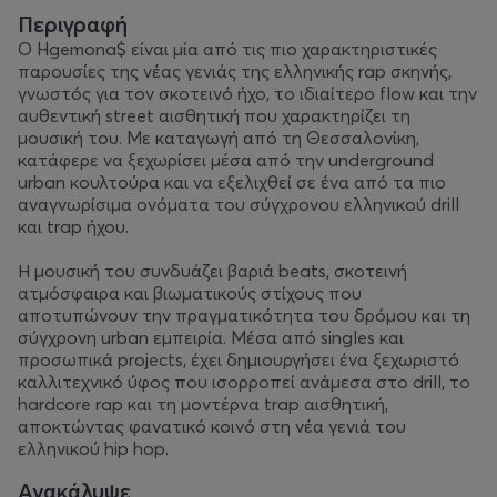
Περιγραφή
Ο Hgemona$ είναι μία από τις πιο χαρακτηριστικές
παρουσίες της νέας γενιάς της ελληνικής rap σκηνής,
γνωστός για τον σκοτεινό ήχο, το ιδιαίτερο flow και την
αυθεντική street αισθητική που χαρακτηρίζει τη
μουσική του. Με καταγωγή από τη Θεσσαλονίκη,
κατάφερε να ξεχωρίσει μέσα από την underground
urban κουλτούρα και να εξελιχθεί σε ένα από τα πιο
αναγνωρίσιμα ονόματα του σύγχρονου ελληνικού drill
και trap ήχου.
Η μουσική του συνδυάζει βαριά beats, σκοτεινή
ατμόσφαιρα και βιωματικούς στίχους που
αποτυπώνουν την πραγματικότητα του δρόμου και τη
σύγχρονη urban εμπειρία. Μέσα από singles και
προσωπικά projects, έχει δημιουργήσει ένα ξεχωριστό
καλλιτεχνικό ύφος που ισορροπεί ανάμεσα στο drill, το
hardcore rap και τη μοντέρνα trap αισθητική,
αποκτώντας φανατικό κοινό στη νέα γενιά του
ελληνικού hip hop.
Ανακάλυψε