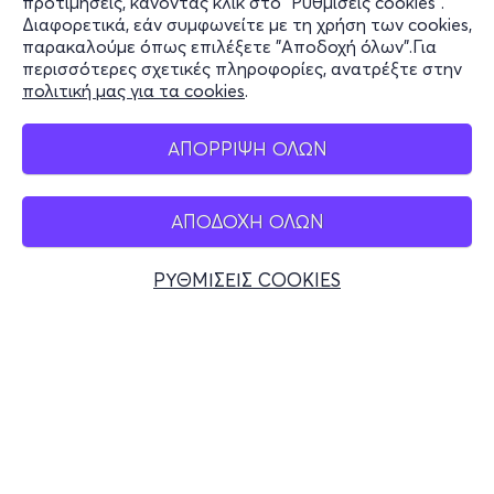
προτιμήσεις, κάνοντας κλικ στο "Ρυθμίσεις cookies".
Διαφορετικά, εάν συμφωνείτε με τη χρήση των cookies,
Stay Connected
παρακαλούμε όπως επιλέξετε "Αποδοχή όλων".Για
περισσότερες σχετικές πληροφορίες, ανατρέξτε στην
πολιτική μας για τα cookies
.
Mobile app
ΑΠΟΡΡΙΨΗ ΟΛΩΝ
ΑΠΟΔΟΧΗ ΟΛΩΝ
Ελλάδα
Τηλεφωνικές κρατήσεις
ΡΥΘΜΙΣΕΙΣ COOKIES
+30 2117700000
Δευ - Παρ 10:00 - 18:00
Φυσικά σημεία