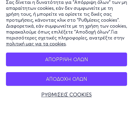
Σας δίνεται η δυνατότητα για "Απόρριψη όλων" των μη
Πληροφορίες
απαραίτητων cookies, εάν δεν συμφωνείτε με τη
χρήση τους, ή μπορείτε να ορίσετε τις δικές σας
Υποστήριξη
προτιμήσεις, κάνοντας κλικ στο "Ρυθμίσεις cookies".
Διαφορετικά, εάν συμφωνείτε με τη χρήση των cookies,
Stay Connected
παρακαλούμε όπως επιλέξετε "Αποδοχή όλων".Για
περισσότερες σχετικές πληροφορίες, ανατρέξτε στην
πολιτική μας για τα cookies
.
Mobile app
ΑΠΟΡΡΙΨΗ ΟΛΩΝ
ΑΠΟΔΟΧΗ ΟΛΩΝ
Ελλάδα
Τηλεφωνικές κρατήσεις
ΡΥΘΜΙΣΕΙΣ COOKIES
+30 2117700000
Δευ - Παρ 10:00 - 18:00
Φυσικά σημεία