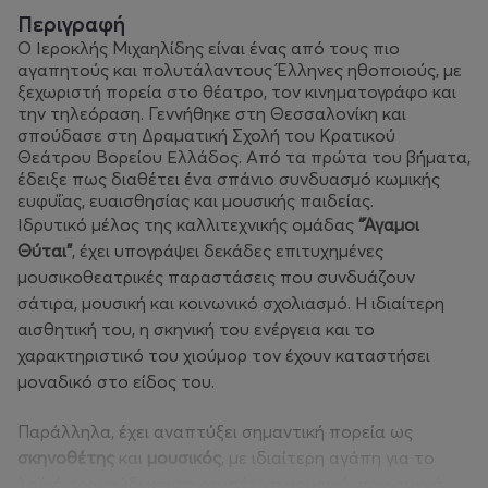
Περιγραφή
Ο Ιεροκλής Μιχαηλίδης είναι ένας από τους πιο
αγαπητούς και πολυτάλαντους Έλληνες ηθοποιούς, με
ξεχωριστή πορεία στο θέατρο, τον κινηματογράφο και
την τηλεόραση. Γεννήθηκε στη Θεσσαλονίκη και
σπούδασε στη Δραματική Σχολή του Κρατικού
Θεάτρου Βορείου Ελλάδος. Από τα πρώτα του βήματα,
έδειξε πως διαθέτει ένα σπάνιο συνδυασμό κωμικής
ευφυΐας, ευαισθησίας και μουσικής παιδείας.
Ιδρυτικό μέλος της καλλιτεχνικής ομάδας
“Άγαμοι
Θύται”
, έχει υπογράψει δεκάδες επιτυχημένες
μουσικοθεατρικές παραστάσεις που συνδυάζουν
σάτιρα, μουσική και κοινωνικό σχολιασμό. Η ιδιαίτερη
αισθητική του, η σκηνική του ενέργεια και το
χαρακτηριστικό του χιούμορ τον έχουν καταστήσει
μοναδικό στο είδος του.
Παράλληλα, έχει αναπτύξει σημαντική πορεία ως
σκηνοθέτης
και
μουσικός
, με ιδιαίτερη αγάπη για το
λαϊκό τραγούδι και τη ρεμπέτικη μουσική, που συχνά