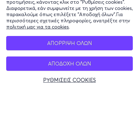
προτιμήσεις, κάνοντας κλικ στο "Ρυθμίσεις cookies".
Διαφορετικά, εάν συμφωνείτε με τη χρήση των cookies,
Stay Connected
παρακαλούμε όπως επιλέξετε "Αποδοχή όλων".Για
περισσότερες σχετικές πληροφορίες, ανατρέξτε στην
πολιτική μας για τα cookies
.
Mobile app
ΑΠΟΡΡΙΨΗ ΟΛΩΝ
ΑΠΟΔΟΧΗ ΟΛΩΝ
Ελλάδα
Τηλεφωνικές κρατήσεις
ΡΥΘΜΙΣΕΙΣ COOKIES
+30 2117700000
Δευ - Παρ 10:00 - 18:00
Φυσικά σημεία