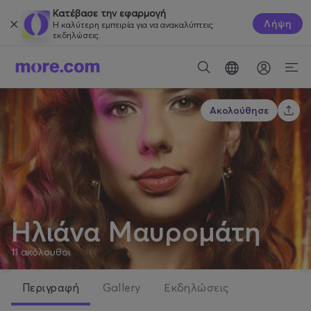
Κατέβασε την εφαρμογή
Λήψη
Η καλύτερη εμπειρία για να ανακαλύπτεις
εκδηλώσεις.
Ακολούθησε
Ηλιάνα Μαυρομάτη
11
ακόλουθοι
Περιγραφή
Gallery
Εκδηλώσεις