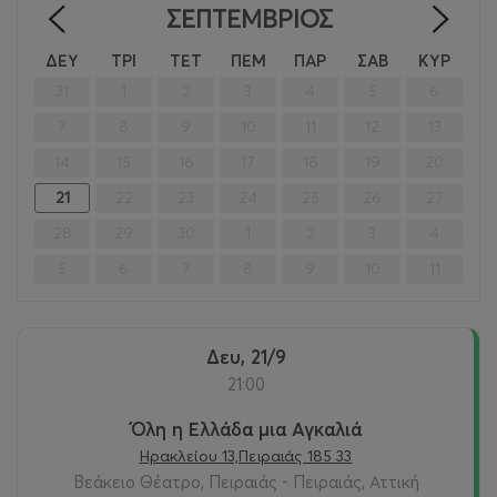
ΣΕΠΤΈΜΒΡΙΟΣ
<
>
ΔΕΥ
ΤΡΙ
ΤΕΤ
ΠΕΜ
ΠΑΡ
ΣΑΒ
ΚΥΡ
31
1
2
3
4
5
6
7
8
9
10
11
12
13
14
15
16
17
18
19
20
21
22
23
24
25
26
27
28
29
30
1
2
3
4
5
6
7
8
9
10
11
Δευ, 21/9
21:00
Όλη η Ελλάδα μια Αγκαλιά
Ηρακλείου 13,Πειραιάς 185 33
Βεάκειο Θέατρο, Πειραιάς - Πειραιάς, Αττική