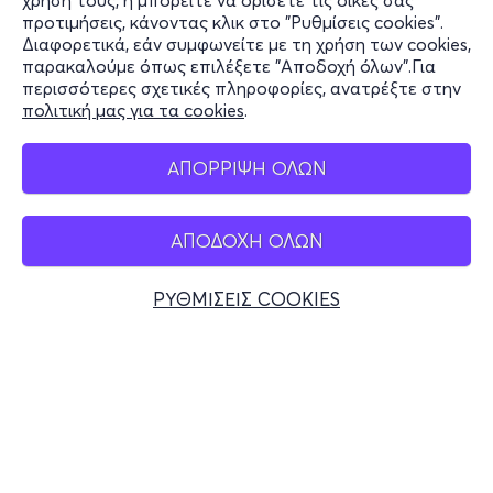
χρήση τους, ή μπορείτε να ορίσετε τις δικές σας
Υποστήριξη
προτιμήσεις, κάνοντας κλικ στο "Ρυθμίσεις cookies".
Διαφορετικά, εάν συμφωνείτε με τη χρήση των cookies,
Stay Connected
παρακαλούμε όπως επιλέξετε "Αποδοχή όλων".Για
περισσότερες σχετικές πληροφορίες, ανατρέξτε στην
πολιτική μας για τα cookies
.
Mobile app
ΑΠΟΡΡΙΨΗ ΟΛΩΝ
ΑΠΟΔΟΧΗ ΟΛΩΝ
Ελλάδα
Τηλεφωνικές κρατήσεις
ΡΥΘΜΙΣΕΙΣ COOKIES
+30 2117700000
Δευ - Παρ 10:00 - 18:00
Φυσικά σημεία