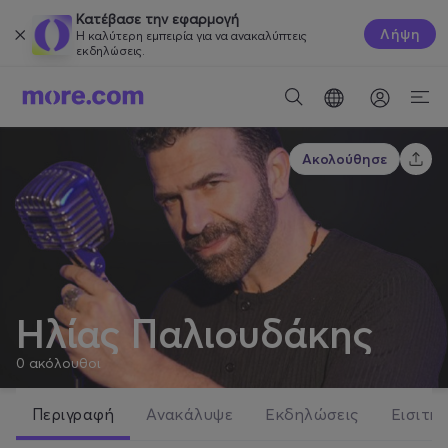
Κατέβασε την εφαρμογή
Λήψη
Η καλύτερη εμπειρία για να ανακαλύπτεις
εκδηλώσεις.
Ακολούθησε
Ηλίας Παλιουδάκης
0
ακόλουθοι
Περιγραφή
Ανακάλυψε
Εκδηλώσεις
Εισιτήρ