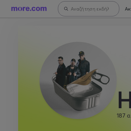
Ακ
Η
187
α