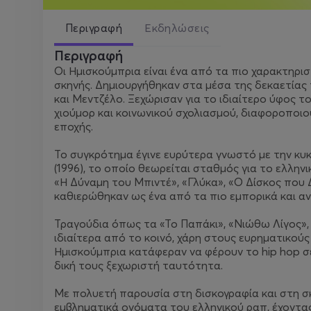
Περιγραφή
Εκδηλώσεις
Περιγραφή
Οι Ημισκούμπρια είναι ένα από τα πιο χαρακτηρισ
σκηνής. Δημιουργήθηκαν στα μέσα της δεκαετίας
και Μεντζέλο. Ξεχώρισαν για το ιδιαίτερο ύφος το
χιούμορ και κοινωνικού σχολιασμού, διαφοροποιο
εποχής.
Το συγκρότημα έγινε ευρύτερα γνωστό με την κ
(1996), το οποίο θεωρείται σταθμός για το ελλην
«Η Δύναμη του Μπιντέ», «Γλύκα», «Ο Δίσκος που Δ
καθιερώθηκαν ως ένα από τα πιο εμπορικά και α
Τραγούδια όπως τα «Το Παπάκι», «Νιώθω Λίγος»,
ιδιαίτερα από το κοινό, χάρη στους ευρηματικούς
Ημισκούμπρια κατάφεραν να φέρουν το hip hop 
δική τους ξεχωριστή ταυτότητα.
Με πολυετή παρουσία στη δισκογραφία και στη σ
εμβληματικά ονόματα του ελληνικού ραπ, έχοντας