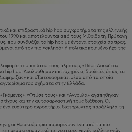
τικά και επιδραστικά hip hop συγκροτήματα της ελληνικής
 του 1990 και αποτελούνται από τους Μιθριδάτη, Πρύτανη
υς, που συνδυάζει το hip hop με έντονα στοιχεία σάτιρας,
ύμενοι από τον πιο «σκληρό» ή πολιτικοποιημένο ήχο της
υκλοφορία του πρώτου τους άλμπουμ, «Πάμε Λουκέτο»
ικό hip hop. Ακολούθησαν επιτυχημένες δουλειές όπως τα
ιαφημίζεις» και «Τριτοκοσμικά», μέσα από τα οποία
ναγνωρίσιμα rap σχήματα στην Ελλάδα.
 «Γκόμενες», «Φτύσε τους» και «Αννούλα» αγαπήθηκαν
 στίχους και την αυτοσαρκαστική τους διάθεση. Οι
σε ένα ευρύτερο ακροατήριο, διατηρώντας παράλληλα τη
κηνή, οι Ημισκούμπρια παραμένουν ένα από τα πιο
 επηρεάσει σημαντικά τις νεότερες γενιές καλλιτεχνών.