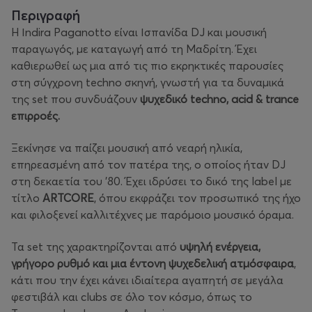
Περιγραφή
H Ιndira Paganotto είναι Ισπανίδα DJ και μουσική
παραγωγός, με καταγωγή από τη Μαδρίτη. Έχει
καθιερωθεί ως μια από τις πιο εκρηκτικές παρουσίες
στη σύγχρονη techno σκηνή, γνωστή για τα δυναμικά
της set που συνδυάζουν
ψυχεδικό techno, acid & trance
επιρροές.
Ξεκίνησε να παίζει μουσική από νεαρή ηλικία,
επηρεασμένη από τον πατέρα της, ο οποίος ήταν DJ
στη δεκαετία του ’80. Έχει ιδρύσει το δικό της label με
τίτλο
ARTCORE
, όπου εκφράζει τον προσωπικό της ήχο
και φιλοξενεί καλλιτέχνες με παρόμοιο μουσικό όραμα.
Τα set της χαρακτηρίζονται από
υψηλή ενέργεια,
γρήγορο ρυθμό και μια έντονη ψυχεδελική ατμόσφαιρα
,
κάτι που την έχει κάνει ιδιαίτερα αγαπητή σε μεγάλα
φεστιβάλ και clubs σε όλο τον κόσμο, όπως το