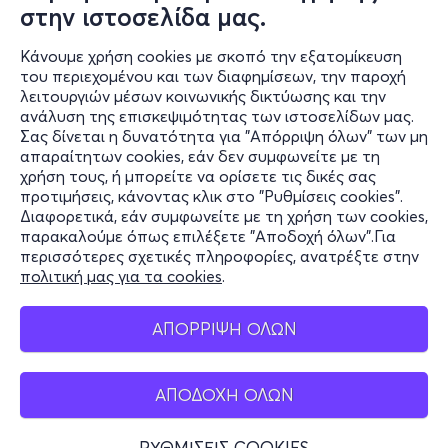
στην ιστοσελίδα μας.
Κάνουμε χρήση cookies με σκοπό την εξατομίκευση
του περιεχομένου και των διαφημίσεων, την παροχή
λειτουργιών μέσων κοινωνικής δικτύωσης και την
ανάλυση της επισκεψιμότητας των ιστοσελίδων μας.
Σας δίνεται η δυνατότητα για "Απόρριψη όλων" των μη
Πληροφορίες
απαραίτητων cookies, εάν δεν συμφωνείτε με τη
χρήση τους, ή μπορείτε να ορίσετε τις δικές σας
Υποστήριξη
προτιμήσεις, κάνοντας κλικ στο "Ρυθμίσεις cookies".
Διαφορετικά, εάν συμφωνείτε με τη χρήση των cookies,
Stay Connected
παρακαλούμε όπως επιλέξετε "Αποδοχή όλων".Για
περισσότερες σχετικές πληροφορίες, ανατρέξτε στην
πολιτική μας για τα cookies
.
Mobile app
ΑΠΟΡΡΙΨΗ ΟΛΩΝ
ΑΠΟΔΟΧΗ ΟΛΩΝ
Ελλάδα
Τηλεφωνικές κρατήσεις
ΡΥΘΜΙΣΕΙΣ COOKIES