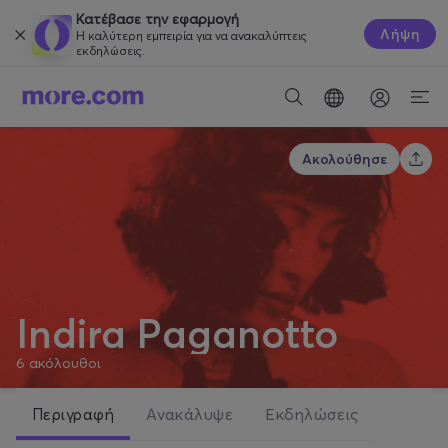
Κατέβασε την εφαρμογή
Λήψη
Η καλύτερη εμπειρία για να ανακαλύπτεις
εκδηλώσεις.
Ακολούθησε
Indira Paganotto
6
ακόλουθοι
Περιγραφή
Ανακάλυψε
Εκδηλώσεις