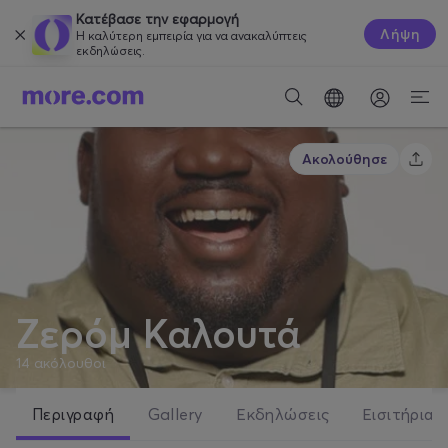
Κατέβασε την εφαρμογή
Λήψη
Η καλύτερη εμπειρία για να ανακαλύπτεις
εκδηλώσεις.
Ακολούθησε
Ζερόμ Καλουτά
14
ακόλουθοι
Περιγραφή
Gallery
Εκδηλώσεις
Εισιτήρια