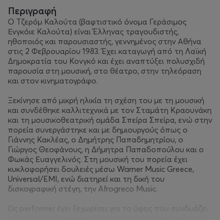
Περιγραφή
Ο Τζερόμ Καλούτα (βαφτιστικό όνομα Γεράσιμος
Ενγκόιε Καλούτα) είναι Έλληνας τραγουδιστής,
ηθοποιός και παρουσιαστής, γεννημένος στην Αθήνα
στις 2 Φεβρουαρίου 1983. Έχει καταγωγή από τη Λαϊκή
Δημοκρατία του Κονγκό και έχει αναπτύξει πολυσχιδή
παρουσία στη μουσική, στο θέατρο, στην τηλεόραση
και στον κινηματογράφο.
Ξεκίνησε από μικρή ηλικία τη σχέση του με τη μουσική
και συνδέθηκε καλλιτεχνικά με τον Σταμάτη Κραουνάκη
και τη μουσικοθεατρική ομάδα Σπείρα Σπείρα, ενώ στην
πορεία συνεργάστηκε και με δημιουργούς όπως ο
Γιάννης Κακλέας, ο Δημήτρης Παπαδημητρίου, ο
Γιώργος Θεοφάνους, η Δήμητρα Παπαδοπούλου και ο
Φωκάς Ευαγγελινός. Στη μουσική του πορεία έχει
κυκλοφορήσει δουλειές μέσω Warner Music Greece,
Universal/EMI, ενώ διατηρεί και τη δική του
δισκογραφική στέγη, την Afrogreco Music.
Ως performer έχει ξεχωρίσει για το ύφος που συνδυάζει
afro, soul, funk, reggae, hip-hop και urban στοιχεία, κάτι