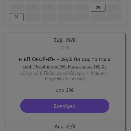
24
25
26
27
28
29
30
31
1
2
3
4
5
6
Σαβ, 29/8
21:15
Η ΕΠΙΘΕΩΡΗΣΗ - «Εγώ θα σας τα πω!»
Leof. Marathonos 196, Marathonas 190 05
Αθλητικό & Πολιτιστικό Κέντρο Ν. Μάκρης -
Μαραθώνας, Αττική
από
20€
Εισιτήρια
Δευ, 31/8