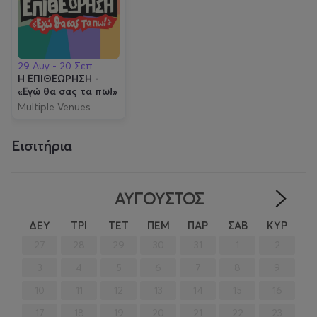
29 Αυγ - 20 Σεπ
Η ΕΠΙΘΕΩΡΗΣΗ -
«Εγώ θα σας τα πω!»
Multiple Venues
Εισιτήρια
ΑΎΓΟΥΣΤΟΣ
>
ΔΕΥ
ΤΡΙ
ΤΕΤ
ΠΕΜ
ΠΑΡ
ΣΑΒ
ΚΥΡ
27
28
29
30
31
1
2
3
4
5
6
7
8
9
10
11
12
13
14
15
16
17
18
19
20
21
22
23