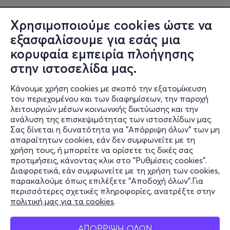
Χρησιμοποιούμε cookies ώστε να
εξασφαλίσουμε για εσάς μια
κορυφαία εμπειρία πλοήγησης
στην ιστοσελίδα μας.
Κάνουμε χρήση cookies με σκοπό την εξατομίκευση
του περιεχομένου και των διαφημίσεων, την παροχή
λειτουργιών μέσων κοινωνικής δικτύωσης και την
ανάλυση της επισκεψιμότητας των ιστοσελίδων μας.
Σας δίνεται η δυνατότητα για "Απόρριψη όλων" των μη
Πληροφορίες
απαραίτητων cookies, εάν δεν συμφωνείτε με τη
χρήση τους, ή μπορείτε να ορίσετε τις δικές σας
Υποστήριξη
προτιμήσεις, κάνοντας κλικ στο "Ρυθμίσεις cookies".
Διαφορετικά, εάν συμφωνείτε με τη χρήση των cookies,
Stay Connected
παρακαλούμε όπως επιλέξετε "Αποδοχή όλων".Για
περισσότερες σχετικές πληροφορίες, ανατρέξτε στην
πολιτική μας για τα cookies
.
Mobile app
ΑΠΟΡΡΙΨΗ ΟΛΩΝ