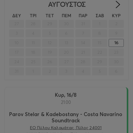
ΑΎΓΟΥΣΤΟΣ
>
ΔΕΥ
ΤΡΙ
ΤΕΤ
ΠΕΜ
ΠΑΡ
ΣΑΒ
ΚΥΡ
27
28
29
30
31
1
2
3
4
5
6
7
8
9
10
11
12
13
14
15
16
17
18
19
20
21
22
23
24
25
26
27
28
29
30
31
1
2
3
4
5
6
Κυρ, 16/8
21:00
Parov Stelar & Kadebostany - Costa Navarino
Soundtrack
ΕΟ Πύλου Καλαμάτας, Πύλος 24001