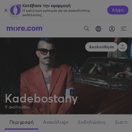
Κατέβασε την εφαρμογή
Λήψη
Η καλύτερη εμπειρία για να ανακαλύπτεις
εκδηλώσεις.
Ακολούθησε
Kadebostany
9
ακόλουθοι
Περιγραφή
Ανακάλυψε
Εκδηλώσεις
Εισιτήρ