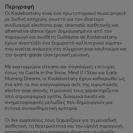
Περιγραφή
Οι Kadebostany είναι ένα πρωτοποριακό music project
με διεθνή απήχηση, γνωστό για τον ιδιαίτερο
συνδυασμό electronic pop, cinematic αισθητικής και
alternative dance ήχων. Δημιουργημένοι από τον
παραγωγό και συνθέτη Guillaume de Kadebostany,
έχουν αναπτύξει ένα ξεχωριστό καλλιτεχνικό σύμπαν
που κινείται ανάμεσα στη σύγχρονη pop κουλτούρα και
την avant-garde ηλεκτρονική μουσική.
Με εκατομμύρια streams και παγκόσμιες επιτυχίες
όπως τα Castle in the Snow, Mind If I Stay και Early
Morning Dreams, οι Kadebostany έχουν καθιερωθεί ως
ένα από τα πιο αναγνωρίσιμα acts της ευρωπαϊκής
electro-pop σκηνής. Η μουσική τους χαρακτηρίζεται
από ατμοσφαιρικά synths, δυναμικά beats και
κινηματογραφικές μελωδίες που δημιουργούν μια
έντονα συναισθηματική εμπειρία.
Οι live εμφανίσεις τους ξεχωρίζουν για τη μοναδική
αισθητική, τη θεατρικότητα και την υψηλή παραγωγή,
προσφέροντας ένα immersive show που συνδυάζει