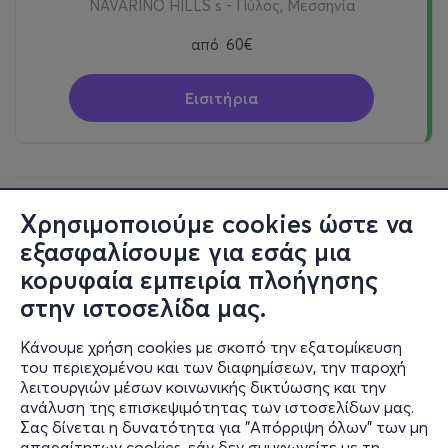
NAVARINO HILLS s - Πύλος, Μεσσηνία
από
60€
Εισιτήρια
Χρησιμοποιούμε cookies ώστε να
εξασφαλίσουμε για εσάς μια
κορυφαία εμπειρία πλοήγησης
στην ιστοσελίδα μας.
Κάνουμε χρήση cookies με σκοπό την εξατομίκευση
του περιεχομένου και των διαφημίσεων, την παροχή
λειτουργιών μέσων κοινωνικής δικτύωσης και την
ανάλυση της επισκεψιμότητας των ιστοσελίδων μας.
Σας δίνεται η δυνατότητα για "Απόρριψη όλων" των μη
Πληροφορίες
απαραίτητων cookies, εάν δεν συμφωνείτε με τη