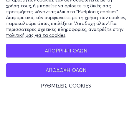
χρήση τους, ή μπορείτε να ορίσετε τις δικές σας
Υποστήριξη
προτιμήσεις, κάνοντας κλικ στο "Ρυθμίσεις cookies".
Διαφορετικά, εάν συμφωνείτε με τη χρήση των cookies,
Stay Connected
παρακαλούμε όπως επιλέξετε "Αποδοχή όλων".Για
περισσότερες σχετικές πληροφορίες, ανατρέξτε στην
πολιτική μας για τα cookies
.
Mobile app
ΑΠΟΡΡΙΨΗ ΟΛΩΝ
ΑΠΟΔΟΧΗ ΟΛΩΝ
Ελλάδα
Τηλεφωνικές κρατήσεις
ΡΥΘΜΙΣΕΙΣ COOKIES
+30 2117700000
Δευ - Παρ 10:00 - 18:00
Φυσικά σημεία